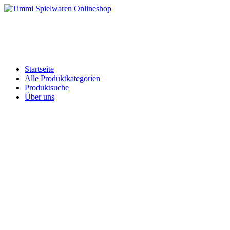
Skip
to
Timmi Spielwaren Onlineshop
Ihr Fachhändler für Spielwaren, Modellbau & RC, Babyartikel & Tren
content
Startseite
Alle Produktkategorien
Produktsuche
Über uns