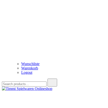
Wunschliste
Warenkorb
Logout
Search
for:
Timmi Spielwaren Onlineshop
Ihr Fachhändler für Spielwaren, Modellbau & RC, Babyartikel & Tren