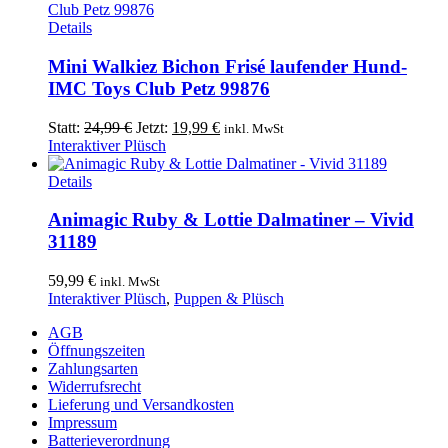
Details
Mini Walkiez Bichon Frisé laufender Hund-
IMC Toys Club Petz 99876
Ursprünglicher
Aktueller
Statt:
24,99
€
Jetzt:
19,99
€
inkl. MwSt
Preis
Preis
Interaktiver Plüsch
war:
ist:
24,99 €
19,99 €.
Details
Animagic Ruby & Lottie Dalmatiner – Vivid
31189
59,99
€
inkl. MwSt
Interaktiver Plüsch
,
Puppen & Plüsch
AGB
Öffnungszeiten
Zahlungsarten
Widerrufsrecht
Lieferung und Versandkosten
Impressum
Batterieverordnung