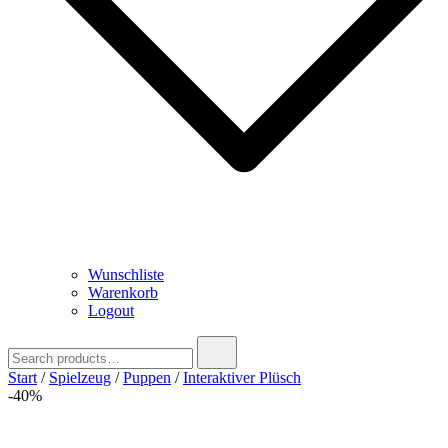
Wunschliste
Warenkorb
Logout
Search
for:
Start
/
Spielzeug
/
Puppen
/
Interaktiver Plüsch
-40%