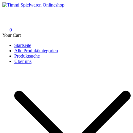
Skip
to
Timmi Spielwaren Onlineshop
Ihr Fachhändler für Spielwaren, Modellbau & RC, Babyartikel &
content
Trendartikel
0
Your Cart
Startseite
Alle Produktkategorien
Produktsuche
Über uns