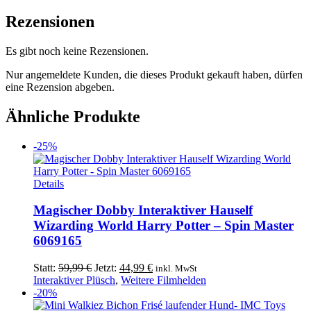
Rezensionen
Es gibt noch keine Rezensionen.
Nur angemeldete Kunden, die dieses Produkt gekauft haben, dürfen
eine Rezension abgeben.
Ähnliche Produkte
-25%
Details
Magischer Dobby Interaktiver Hauself
Wizarding World Harry Potter – Spin Master
6069165
Ursprünglicher
Aktueller
Statt:
59,99
€
Jetzt:
44,99
€
inkl. MwSt
Preis
Preis
Interaktiver Plüsch
,
Weitere Filmhelden
war:
ist:
-20%
59,99 €
44,99 €.