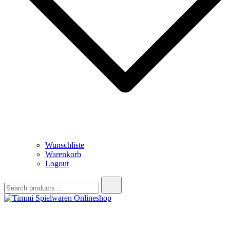
Wunschliste
Warenkorb
Logout
Search
for:
Timmi Spielwaren Onlineshop
Ihr Fachhändler für Spielwaren, Modellbau & RC, Babyartikel &
Trendartikel