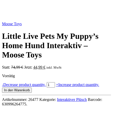
Moose Toys
Little Live Pets My Puppy’s
Home Hund Interaktiv –
Moose Toys
Ursprünglicher
Aktueller
Statt:
74,99
€
Jetzt:
44,99
€
inkl. MwSt
Preis
Preis
Vorrätig
war:
ist:
74,99 €
44,99 €.
Little
-
Decrease product quantity.
+
Increase product quantity.
Live
In den Warenkorb
Pets
My
Artikelnummer:
26477
Kategorie:
Interaktiver Plüsch
Barcode:
Puppy's
630996264775
.
Home
Hund