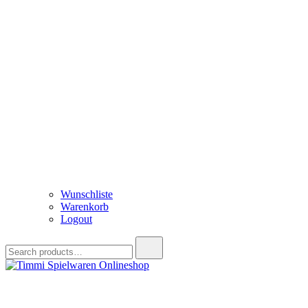
Wunschliste
Warenkorb
Logout
Search
for:
Timmi Spielwaren Onlineshop
Ihr Fachhändler für Spielwaren, Modellbau & RC, Babyartikel & Tren