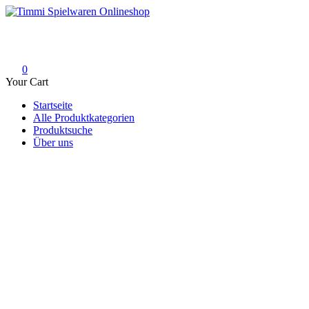
Skip
to
Timmi Spielwaren Onlineshop
Ihr Fachhändler für Spielwaren, Modellbau & RC, Babyartikel & Tren
content
0
Your Cart
Startseite
Alle Produktkategorien
Produktsuche
Über uns