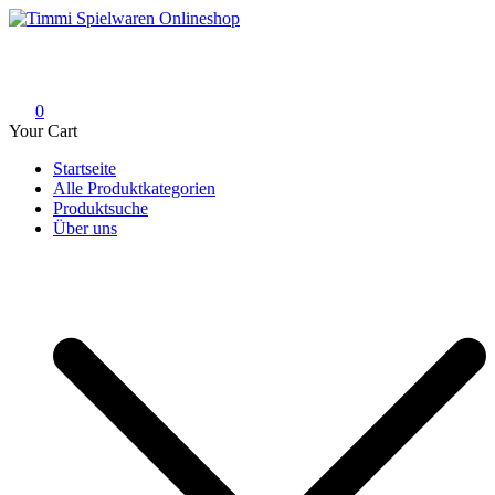
Skip
to
Timmi Spielwaren Onlineshop
Ihr Fachhändler für Spielwaren, Modellbau & RC, Babyartikel &
content
Trendartikel
0
Your Cart
Startseite
Alle Produktkategorien
Produktsuche
Über uns