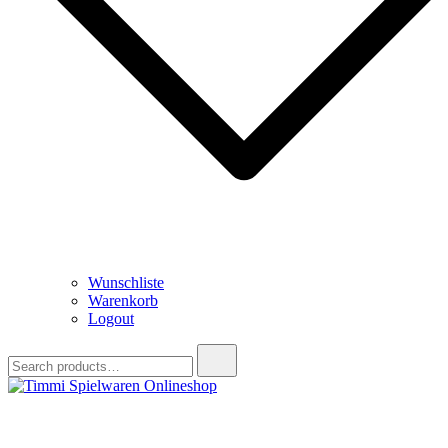
Wunschliste
Warenkorb
Logout
Search
for:
Timmi Spielwaren Onlineshop
Ihr Fachhändler für Spielwaren, Modellbau & RC, Babyartikel &
Trendartikel