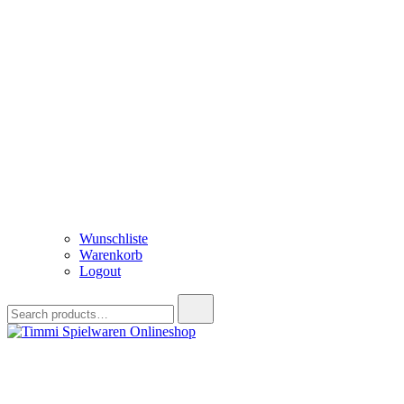
Wunschliste
Warenkorb
Logout
Search
for:
Timmi Spielwaren Onlineshop
Ihr Fachhändler für Spielwaren, Modellbau & RC, Babyartikel & Tren