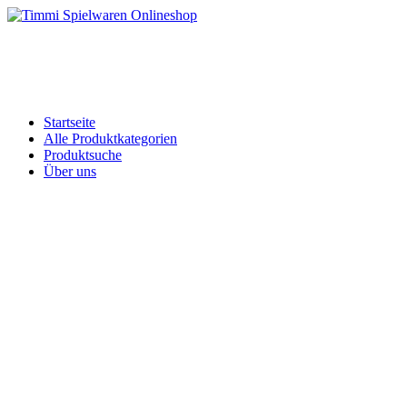
Skip
to
Timmi Spielwaren Onlineshop
Ihr Fachhändler für Spielwaren, Modellbau & RC, Babyartikel & Tren
content
Startseite
Alle Produktkategorien
Produktsuche
Über uns