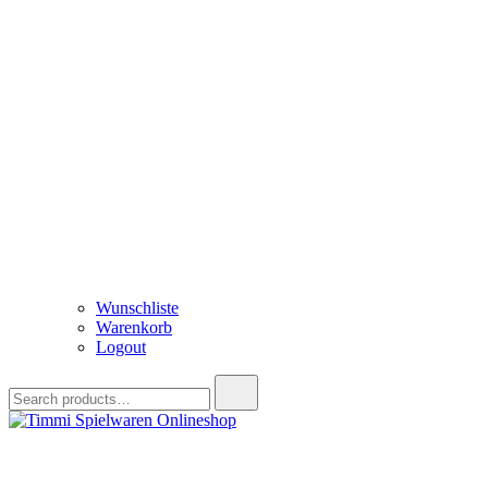
Wunschliste
Warenkorb
Logout
Search
for:
Timmi Spielwaren Onlineshop
Ihr Fachhändler für Spielwaren, Modellbau & RC, Babyartikel & Tren