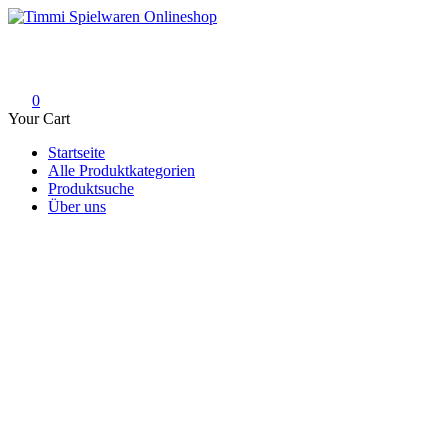
Skip
to
Timmi Spielwaren Onlineshop
Ihr Fachhändler für Spielwaren, Modellbau & RC, Babyartikel & Tren
content
0
Your Cart
Startseite
Alle Produktkategorien
Produktsuche
Über uns