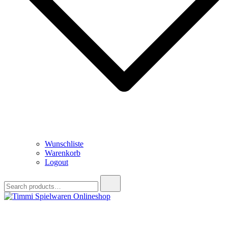
Wunschliste
Warenkorb
Logout
Search
for:
Timmi Spielwaren Onlineshop
Ihr Fachhändler für Spielwaren, Modellbau & RC, Babyartikel &
Trendartikel