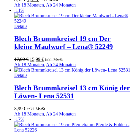
Preis
Preis
Ab 18 Monaten
,
Ab 24 Monaten
war:
ist:
-11%
8,99 €
7,99 €.
Details
Blech Brummkreisel 19 cm Der
kleine Maulwurf – Lena® 52249
Ursprünglicher
Aktueller
17,99
€
15,99
€
inkl. MwSt
Preis
Preis
Ab 18 Monaten
,
Ab 24 Monaten
war:
ist:
17,99 €
15,99 €.
Details
Blech Brummkreisel 13 cm König der
Löwen- Lena 52531
8,99
€
inkl. MwSt
Ab 18 Monaten
,
Ab 24 Monaten
-17%