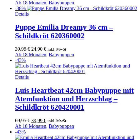
Preis
Preis
Ab 18 Monaten
,
Babypuppen
war:
ist:
-38%
34,95 €
24,90 €.
Details
Puppe Emilia Dreamy 36 cm –
Schildkröt 620360002
Ursprünglicher
Aktueller
39,95
€
24,90
€
inkl. MwSt
Preis
Preis
Ab 18 Monaten
,
Babypuppen
war:
ist:
-43%
39,95 €
24,90 €.
Details
Luis Heartbeat 42cm Babypuppe mit
Atemfunktion und Herzschlag –
Schildkröt 620420001
Ursprünglicher
Aktueller
69,95
€
39,99
€
inkl. MwSt
Preis
Preis
Ab 18 Monaten
,
Babypuppen
war:
ist:
-43%
69,95 €
39,99 €.