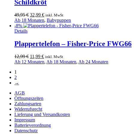
Schildkröt
Ursprünglicher
Aktueller
49,95
€
32,99
€
inkl. MwSt
Preis
Preis
Ab 18 Monaten
,
Babypuppen
war:
ist:
-8%
49,95 €
32,99 €.
Details
Plappertelefon – Fisher-Price FWG66
Ursprünglicher
Aktueller
12,99
€
11,99
€
inkl. MwSt
Preis
Preis
Ab 12 Monaten
,
Ab 18 Monaten
,
Ab 24 Monaten
war:
ist:
1
12,99 €
11,99 €.
2
→
AGB
Öffnungszeiten
Zahlungsarten
Widerrufsrecht
Lieferung und Versandkosten
Impressum
Batterieverordnung
Datenschutz