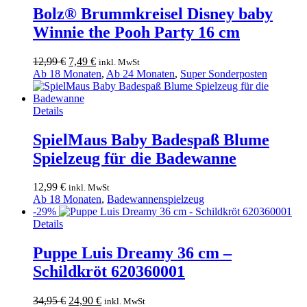
Bolz® Brummkreisel Disney baby
Winnie the Pooh Party 16 cm
Ursprünglicher
Aktueller
12,99
€
7,49
€
inkl. MwSt
Preis
Preis
Ab 18 Monaten
,
Ab 24 Monaten
,
Super Sonderposten
war:
ist:
12,99 €
7,49 €.
Details
SpielMaus Baby Badespaß Blume
Spielzeug für die Badewanne
12,99
€
inkl. MwSt
Ab 18 Monaten
,
Badewannenspielzeug
-29%
Details
Puppe Luis Dreamy 36 cm –
Schildkröt 620360001
Ursprünglicher
Aktueller
34,95
€
24,90
€
inkl. MwSt