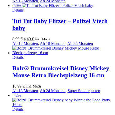
Ab 18 Monaten
,
Ab 24 Monaten
-50%
Details
Tut Tut Baby Flitzer – Polizei Vtech
baby
Ursprünglicher
Aktueller
8,99
€
4,49
€
inkl. MwSt
Preis
Preis
Ab 12 Monaten
,
Ab 18 Monaten
,
Ab 24 Monaten
war:
ist:
8,99 €
4,49 €.
Details
Bolz® Brummkreisel Disney Mickey
Mouse Retro Blechspielzeug 16 cm
18,99
€
inkl. MwSt
Ab 18 Monaten
,
Ab 24 Monaten
,
Super Sonderposten
-42%
Details