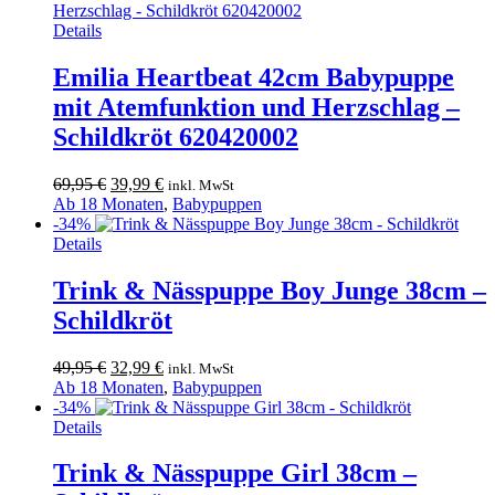
Details
Emilia Heartbeat 42cm Babypuppe
mit Atemfunktion und Herzschlag –
Schildkröt 620420002
Ursprünglicher
Aktueller
69,95
€
39,99
€
inkl. MwSt
Preis
Preis
Ab 18 Monaten
,
Babypuppen
war:
ist:
-34%
69,95 €
39,99 €.
Details
Trink & Nässpuppe Boy Junge 38cm –
Schildkröt
Ursprünglicher
Aktueller
49,95
€
32,99
€
inkl. MwSt
Preis
Preis
Ab 18 Monaten
,
Babypuppen
war:
ist:
-34%
49,95 €
32,99 €.
Details
Trink & Nässpuppe Girl 38cm –