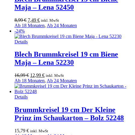
Maja – Lena 52450
Ursprünglicher
Aktueller
8,99
€
7,49
€
inkl. MwSt
Preis
Preis
Ab 18 Monaten
,
Ab 24 Monaten
war:
ist:
-24%
8,99 €
7,49 €.
Details
Blech Brummkreisel 19 cm Biene
Maja – Lena 52230
Ursprünglicher
Aktueller
16,99
€
12,99
€
inkl. MwSt
Preis
Preis
Ab 18 Monaten
,
Ab 24 Monaten
war:
ist:
16,99 €
12,99 €.
Details
Brummkreisel 19 cm Der Kleine
Prinz im Schaukarton – Bolz 52248
15,79
€
inkl. MwSt