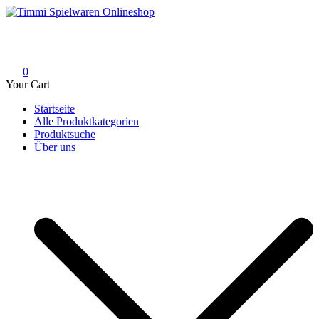
Skip
to
Timmi Spielwaren Onlineshop
Ihr Fachhändler für Spielwaren, Modellbau & RC, Babyartikel &
content
Trendartikel
0
Your Cart
Startseite
Alle Produktkategorien
Produktsuche
Über uns