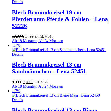
Details
Blech Brummkreisel 19 cm
Pferdetraum Pferde & Fohlen – Lena
52226
Ursprünglicher
Aktueller
17,99
€
14,99
€
inkl. MwSt
Preis
Preis
Ab 18 Monaten
,
Ab 24 Monaten
war:
ist:
-17%
17,99 €
14,99 €.
Details
Blech Brummkreisel 13 cm
Sandmännchen – Lena 52451
Ursprünglicher
Aktueller
8,99
€
7,49
€
inkl. MwSt
Preis
Preis
Ab 18 Monaten
,
Ab 24 Monaten
war:
ist:
-17%
8,99 €
7,49 €.
Details
Blech Brummkreisel 13 cm Biene