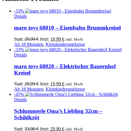
-33%
Details
maro toys 68010 – Eisenbahn Brummkreisel
Ursprünglicher
Aktueller
Statt:
29,99
€
Jetzt:
19,99
€
inkl. MwSt
Preis
Preis
Ab 18 Monaten
,
Kleinkinderspielzeug
war:
ist:
-33%
29,99 €
19,99 €.
Details
maro toys 68020 – Elektrischer Bauernhof
Kreisel
Ursprünglicher
Aktueller
Statt:
29,99
€
Jetzt:
19,99
€
inkl. MwSt
Preis
Preis
Ab 18 Monaten
,
Kleinkinderspielzeug
war:
ist:
-45%
29,99 €
19,99 €.
Details
Schlummerle Oma’s Liebling 32cm –
Schildkröt
Ursprünglicher
Aktueller
Statt:
53,90
€
Jetzt:
29,90
€
inkl. MwSt