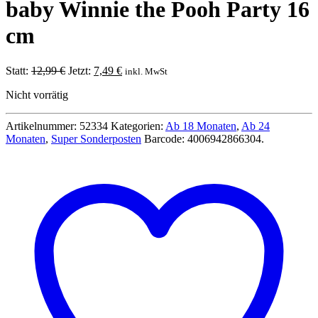
baby Winnie the Pooh Party 16
cm
Ursprünglicher
Aktueller
Statt:
12,99
€
Jetzt:
7,49
€
inkl. MwSt
Preis
Preis
Nicht vorrätig
war:
ist:
12,99 €
7,49 €.
Artikelnummer:
52334
Kategorien:
Ab 18 Monaten
,
Ab 24
Monaten
,
Super Sonderposten
Barcode:
4006942866304
.