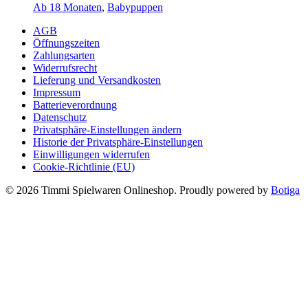
Preis
Preis
Ab 18 Monaten
,
Babypuppen
war:
ist:
AGB
53,90 €
29,90 €.
Öffnungszeiten
Zahlungsarten
Widerrufsrecht
Lieferung und Versandkosten
Impressum
Batterieverordnung
Datenschutz
Privatsphäre-Einstellungen ändern
Historie der Privatsphäre-Einstellungen
Einwilligungen widerrufen
Cookie-Richtlinie (EU)
© 2026 Timmi Spielwaren Onlineshop. Proudly powered by
Botiga