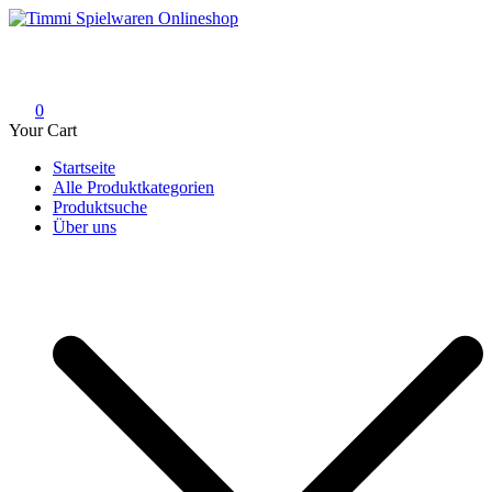
Skip
to
Timmi Spielwaren Onlineshop
Ihr Fachhändler für Spielwaren, Modellbau & RC, Babyartikel &
content
Trendartikel
0
Your Cart
Startseite
Alle Produktkategorien
Produktsuche
Über uns