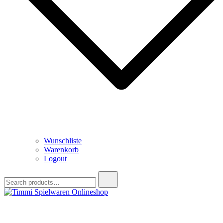
Wunschliste
Warenkorb
Logout
Search
for:
Timmi Spielwaren Onlineshop
Ihr Fachhändler für Spielwaren, Modellbau & RC, Babyartikel &
Trendartikel