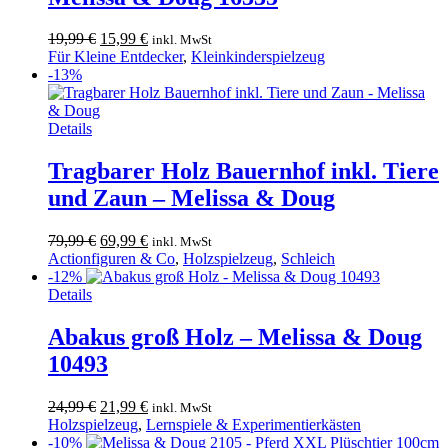
Ursprünglicher
Aktueller
19,99
€
15,99
€
inkl. MwSt
Preis
Preis
Für Kleine Entdecker
,
Kleinkinderspielzeug
war:
ist:
-13%
19,99 €
15,99 €.
Details
Tragbarer Holz Bauernhof inkl. Tiere
und Zaun – Melissa & Doug
Ursprünglicher
Aktueller
79,99
€
69,99
€
inkl. MwSt
Preis
Preis
Actionfiguren & Co
,
Holzspielzeug
,
Schleich
war:
ist:
-12%
79,99 €
69,99 €.
Details
Abakus groß Holz – Melissa & Doug
10493
Ursprünglicher
Aktueller
24,99
€
21,99
€
inkl. MwSt
Preis
Preis
Holzspielzeug
,
Lernspiele & Experimentierkästen
war:
ist:
-10%