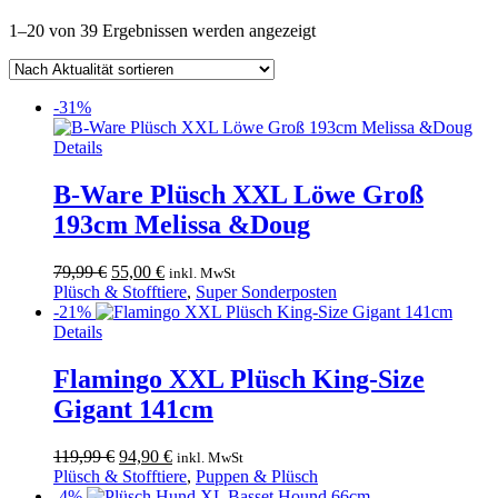
Nach
1–20 von 39 Ergebnissen werden angezeigt
Aktualität
sortiert
-31%
Details
B-Ware Plüsch XXL Löwe Groß
193cm Melissa &Doug
Ursprünglicher
Aktueller
79,99
€
55,00
€
inkl. MwSt
Preis
Preis
Plüsch & Stofftiere
,
Super Sonderposten
war:
ist:
-21%
79,99 €
55,00 €.
Details
Flamingo XXL Plüsch King-Size
Gigant 141cm
Ursprünglicher
Aktueller
119,99
€
94,90
€
inkl. MwSt
Preis
Preis
Plüsch & Stofftiere
,
Puppen & Plüsch
war:
ist:
-4%