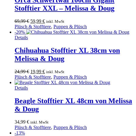
Orca Schwertwal 100cm Gigant
Stofftier XXL – Melissa & Doug
Ursprünglicher
Aktueller
69,99
€
59,99
€
inkl. MwSt
Preis
Preis
Plüsch & Stofftiere
,
Puppen & Plüsch
war:
ist:
-20%
69,99 €
59,99 €.
Details
Chihuahua Stofftier XL 38cm von
Melissa & Doug
Ursprünglicher
Aktueller
24,99
€
19,99
€
inkl. MwSt
Preis
Preis
Plüsch & Stofftiere
,
Puppen & Plüsch
war:
ist:
24,99 €
19,99 €.
Details
Beagle Stofftier XL 48cm von Melissa
& Doug
34,99
€
inkl. MwSt
Plüsch & Stofftiere
,
Puppen & Plüsch
-13%