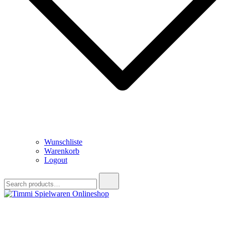
Wunschliste
Warenkorb
Logout
Search
for:
Timmi Spielwaren Onlineshop
Ihr Fachhändler für Spielwaren, Modellbau & RC, Babyartikel &
Trendartikel