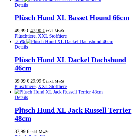
119,99 €
94,90 €.
Details
Plüsch Hund XL Basset Hound 66cm
Ursprünglicher
Aktueller
49,99
€
47,90
€
inkl. MwSt
Preis
Preis
Plüschtiere
,
XXL Stofftiere
war:
ist:
-25%
49,99 €
47,90 €.
Details
Plüsch Hund XL Dackel Dachshund
46cm
Ursprünglicher
Aktueller
39,99
€
29,99
€
inkl. MwSt
Preis
Preis
Plüschtiere
,
XXL Stofftiere
war:
ist:
39,99 €
29,99 €.
Details
Plüsch Hund XL Jack Russell Terrier
48cm
37,99
€
inkl. MwSt