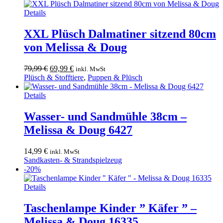
Details
XXL Plüsch Dalmatiner sitzend 80cm
von Melissa & Doug
Ursprünglicher
Aktueller
79,99
€
69,99
€
inkl. MwSt
Preis
Preis
Plüsch & Stofftiere
,
Puppen & Plüsch
war:
ist:
79,99 €
69,99 €.
Details
Wasser- und Sandmühle 38cm –
Melissa & Doug 6427
14,99
€
inkl. MwSt
Sandkasten- & Strandspielzeug
-20%
Details
Taschenlampe Kinder ” Käfer ” –
Melissa & Doug 16335