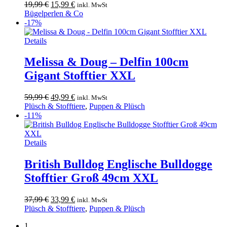
Ursprünglicher
Aktueller
19,99
€
15,99
€
inkl. MwSt
Preis
Preis
Bügelperlen & Co
war:
ist:
-17%
19,99 €
15,99 €.
Details
Melissa & Doug – Delfin 100cm
Gigant Stofftier XXL
Ursprünglicher
Aktueller
59,99
€
49,99
€
inkl. MwSt
Preis
Preis
Plüsch & Stofftiere
,
Puppen & Plüsch
war:
ist:
-11%
59,99 €
49,99 €.
Details
British Bulldog Englische Bulldogge
Stofftier Groß 49cm XXL
Ursprünglicher
Aktueller
37,99
€
33,99
€
inkl. MwSt
Preis
Preis
Plüsch & Stofftiere
,
Puppen & Plüsch
war:
ist:
1
37,99 €
33,99 €.