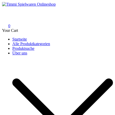
Skip
to
Timmi Spielwaren Onlineshop
Ihr Fachhändler für Spielwaren, Modellbau & RC, Babyartikel &
content
Trendartikel
0
Your Cart
Startseite
Alle Produktkategorien
Produktsuche
Über uns