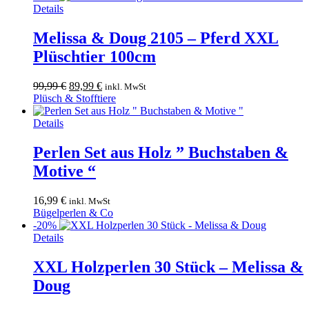
24,99 €
21,99 €.
Details
Melissa & Doug 2105 – Pferd XXL
Plüschtier 100cm
Ursprünglicher
Aktueller
99,99
€
89,99
€
inkl. MwSt
Preis
Preis
Plüsch & Stofftiere
war:
ist:
99,99 €
89,99 €.
Details
Perlen Set aus Holz ” Buchstaben &
Motive “
16,99
€
inkl. MwSt
Bügelperlen & Co
-20%
Details
XXL Holzperlen 30 Stück – Melissa &
Doug