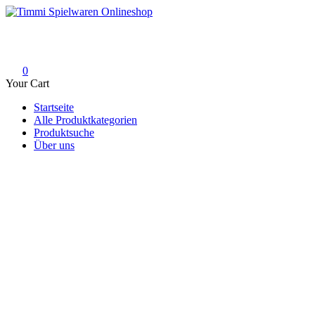
Skip
to
Timmi Spielwaren Onlineshop
Ihr Fachhändler für Spielwaren, Modellbau & RC, Babyartikel & Tren
content
0
Your Cart
Startseite
Alle Produktkategorien
Produktsuche
Über uns