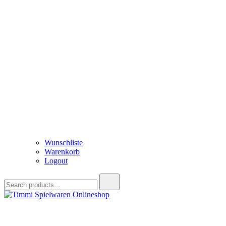
Wunschliste
Warenkorb
Logout
Search
for:
Timmi Spielwaren Onlineshop
Ihr Fachhändler für Spielwaren, Modellbau & RC, Babyartikel & Tren