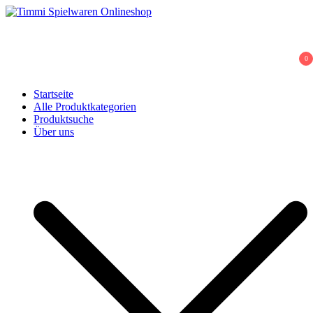
Skip
to
Timmi Spielwaren Onlineshop
Ihr Fachhändler für Spielwaren, Modellbau & RC, Babyartikel &
content
Trendartikel
0
Startseite
Alle Produktkategorien
Produktsuche
Über uns