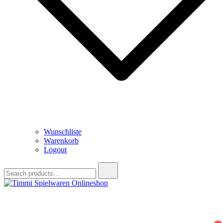
Wunschliste
Warenkorb
Logout
Search
for:
Timmi Spielwaren Onlineshop
Ihr Fachhändler für Spielwaren, Modellbau & RC, Babyartikel &
Trendartikel