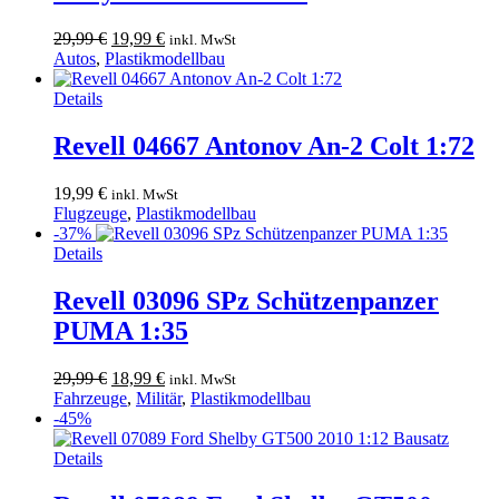
Ursprünglicher
Aktueller
29,99
€
19,99
€
inkl. MwSt
Preis
Preis
Autos
,
Plastikmodellbau
war:
ist:
29,99 €
19,99 €.
Details
Revell 04667 Antonov An-2 Colt 1:72
19,99
€
inkl. MwSt
Flugzeuge
,
Plastikmodellbau
-37%
Details
Revell 03096 SPz Schützenpanzer
PUMA 1:35
Ursprünglicher
Aktueller
29,99
€
18,99
€
inkl. MwSt
Preis
Preis
Fahrzeuge
,
Militär
,
Plastikmodellbau
war:
ist:
-45%
29,99 €
18,99 €.
Details