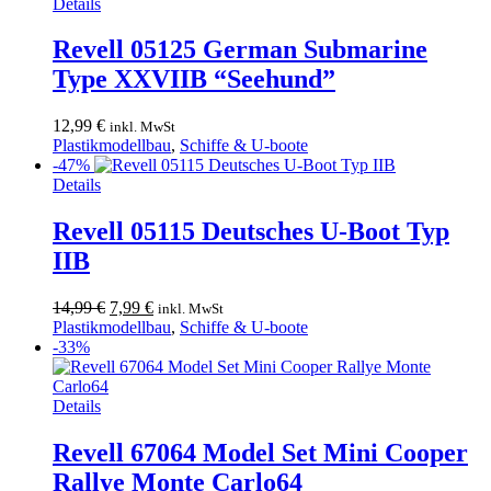
Details
Revell 05125 German Submarine
Type XXVIIB “Seehund”
12,99
€
inkl. MwSt
Plastikmodellbau
,
Schiffe & U-boote
-47%
Details
Revell 05115 Deutsches U-Boot Typ
IIB
Ursprünglicher
Aktueller
14,99
€
7,99
€
inkl. MwSt
Preis
Preis
Plastikmodellbau
,
Schiffe & U-boote
war:
ist:
-33%
14,99 €
7,99 €.
Details
Revell 67064 Model Set Mini Cooper
Rallye Monte Carlo64