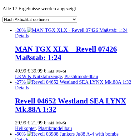
Nach
Alle 17 Ergebnisse werden angezeigt
Aktualität
sortiert
-20%
Details
MAN TGX XLX – Revell 07426
Maßstab: 1:24
Ursprünglicher
Aktueller
49,99
€
39,99
€
inkl. MwSt
Preis
Preis
LKW & Nutzfahrzeuge
,
Plastikmodellbau
war:
ist:
-27%
49,99 €
39,99 €.
Details
Revell 04652 Westland SEA LYNX
Mk.88A 1:32
Ursprünglicher
Aktueller
29,99
€
21,99
€
inkl. MwSt
Preis
Preis
Helikopter
,
Plastikmodellbau
war:
ist:
-50%
29,99 €
21,99 €.
Details