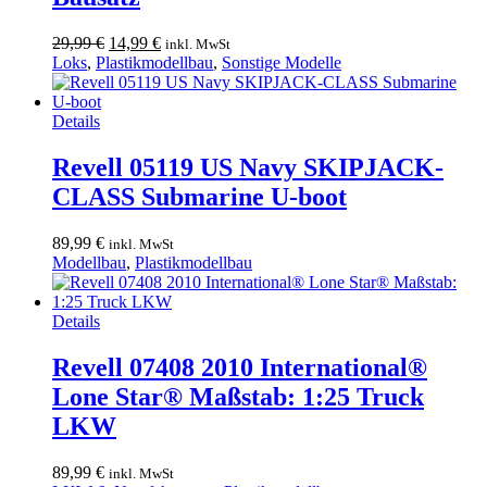
Ursprünglicher
Aktueller
29,99
€
14,99
€
inkl. MwSt
Preis
Preis
Loks
,
Plastikmodellbau
,
Sonstige Modelle
war:
ist:
29,99 €
14,99 €.
Details
Revell 05119 US Navy SKIPJACK-
CLASS Submarine U-boot
89,99
€
inkl. MwSt
Modellbau
,
Plastikmodellbau
Details
Revell 07408 2010 International®
Lone Star® Maßstab: 1:25 Truck
LKW
89,99
€
inkl. MwSt