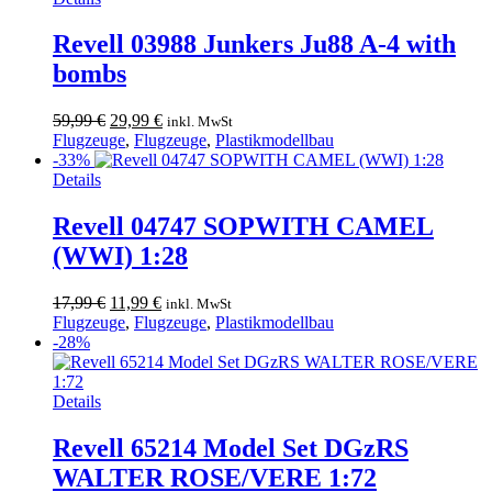
Revell 03988 Junkers Ju88 A-4 with
bombs
Ursprünglicher
Aktueller
59,99
€
29,99
€
inkl. MwSt
Preis
Preis
Flugzeuge
,
Flugzeuge
,
Plastikmodellbau
war:
ist:
-33%
59,99 €
29,99 €.
Details
Revell 04747 SOPWITH CAMEL
(WWI) 1:28
Ursprünglicher
Aktueller
17,99
€
11,99
€
inkl. MwSt
Preis
Preis
Flugzeuge
,
Flugzeuge
,
Plastikmodellbau
war:
ist:
-28%
17,99 €
11,99 €.
Details
Revell 65214 Model Set DGzRS
WALTER ROSE/VERE 1:72