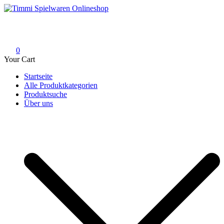
Skip
to
Timmi Spielwaren Onlineshop
Ihr Fachhändler für Spielwaren, Modellbau & RC, Babyartikel &
content
Trendartikel
0
Your Cart
Startseite
Alle Produktkategorien
Produktsuche
Über uns