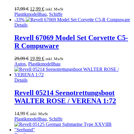
Ursprünglicher
Aktueller
17,99
€
12,99
€
inkl. MwSt
Preis
Preis
Plastikmodellbau
,
Schiffe
war:
ist:
-33%
17,99 €
12,99 €.
Details
Revell 67069 Model Set Corvette C5-
R Compuware
Ursprünglicher
Aktueller
29,99
€
19,99
€
inkl. MwSt
Preis
Preis
Autos
,
Plastikmodellbau
war:
ist:
29,99 €
19,99 €.
Details
Revell 05214 Seenotrettungsboot
WALTER ROSE / VERENA 1:72
14,99
€
inkl. MwSt
Plastikmodellbau
,
Schiffe