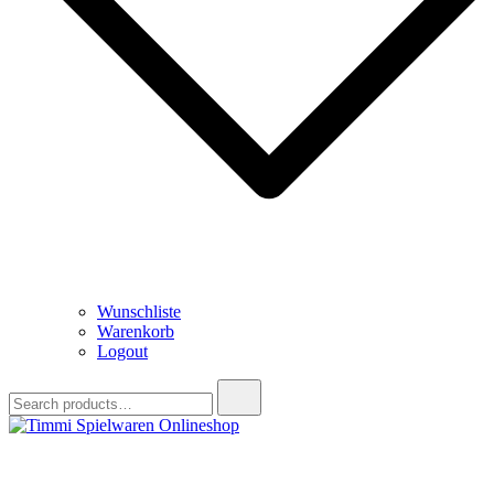
Wunschliste
Warenkorb
Logout
Search
for:
Timmi Spielwaren Onlineshop
Ihr Fachhändler für Spielwaren, Modellbau & RC, Babyartikel &
Trendartikel