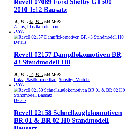
Revell 07089 Ford Shelby GT500
2010 1:12 Bausatz
Ursprünglicher
Aktueller
59,99
€
32,99
€
inkl. MwSt
Preis
Preis
Autos
,
Plastikmodellbau
war:
ist:
-50%
59,99 €
32,99 €.
Details
Revell 02157 Dampflokomotiven BR
43 Standmodell H0
Ursprünglicher
Aktueller
29,99
€
14,99
€
inkl. MwSt
Preis
Preis
Loks
,
Plastikmodellbau
,
Sonstige Modelle
war:
ist:
-50%
29,99 €
14,99 €.
Details
Revell 02158 Schnellzuglokomotiven
BR 01 & BR 02 H0 Standmodell
Bausatz