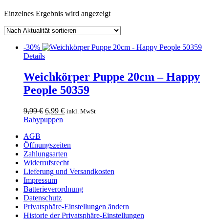
Einzelnes Ergebnis wird angezeigt
-30%
Dieses
Details
Produkt
weist
Weichkörper Puppe 20cm – Happy
mehrere
People 50359
Varianten
auf.
Die
Ursprünglicher
Aktueller
9,99
€
6,99
€
inkl. MwSt
Optionen
Preis
Preis
Babypuppen
können
war:
ist:
auf
AGB
9,99 €
6,99 €.
der
Öffnungszeiten
Produktseite
Zahlungsarten
gewählt
Widerrufsrecht
werden
Lieferung und Versandkosten
Impressum
Batterieverordnung
Datenschutz
Privatsphäre-Einstellungen ändern
Historie der Privatsphäre-Einstellungen