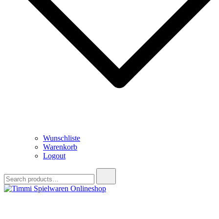
Wunschliste
Warenkorb
Logout
Search
for:
Timmi Spielwaren Onlineshop
Ihr Fachhändler für Spielwaren, Modellbau & RC, Babyartikel &
Trendartikel