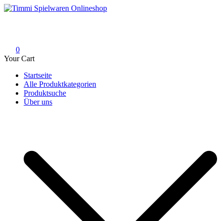
Skip
to
Timmi Spielwaren Onlineshop
Ihr Fachhändler für Spielwaren, Modellbau & RC, Babyartikel &
content
Trendartikel
0
Your Cart
Startseite
Alle Produktkategorien
Produktsuche
Über uns