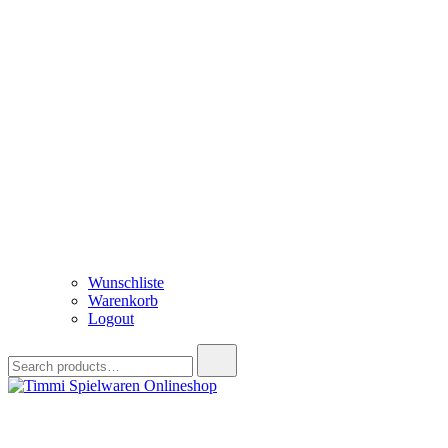
Wunschliste
Warenkorb
Logout
Search
for:
Timmi Spielwaren Onlineshop
Ihr Fachhändler für Spielwaren, Modellbau & RC, Babyartikel & Tren