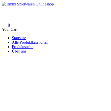
Skip
to
Timmi Spielwaren Onlineshop
Ihr Fachhändler für Spielwaren, Modellbau & RC, Babyartikel & Tren
content
0
Your Cart
Startseite
Alle Produktkategorien
Produktsuche
Über uns