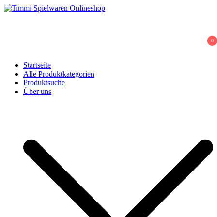
Skip
to
Timmi Spielwaren Onlineshop
Ihr Fachhändler für Spielwaren, Modellbau & RC, Babyartikel &
content
Trendartikel
0
Startseite
Alle Produktkategorien
Produktsuche
Über uns