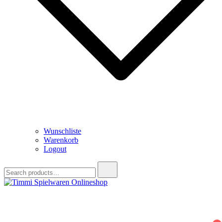
Wunschliste
Warenkorb
Logout
Search
for:
Timmi Spielwaren Onlineshop
Ihr Fachhändler für Spielwaren, Modellbau & RC, Babyartikel &
Trendartikel