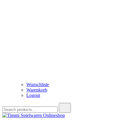
Wunschliste
Warenkorb
Logout
Search
for:
Timmi Spielwaren Onlineshop
Ihr Fachhändler für Spielwaren, Modellbau & RC, Babyartikel & Tren