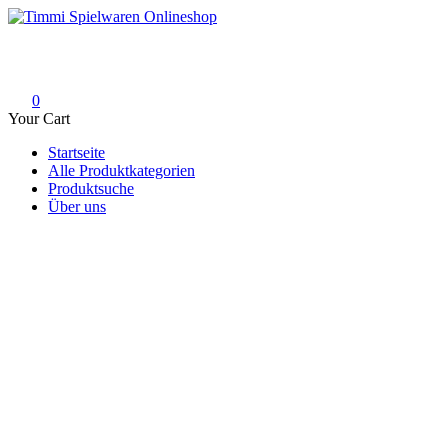
Skip
to
Timmi Spielwaren Onlineshop
Ihr Fachhändler für Spielwaren, Modellbau & RC, Babyartikel & Tren
content
0
Your Cart
Startseite
Alle Produktkategorien
Produktsuche
Über uns