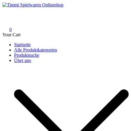
Skip
to
Timmi Spielwaren Onlineshop
Ihr Fachhändler für Spielwaren, Modellbau & RC, Babyartikel &
content
Trendartikel
0
Your Cart
Startseite
Alle Produktkategorien
Produktsuche
Über uns