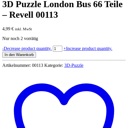
3D Puzzle London Bus 66 Teile
– Revell 00113
4,99
€
inkl. MwSt
Nur noch 2 vorrätig
3D
-
Decrease product quantity.
+
Increase product quantity.
Puzzle
In den Warenkorb
London
Bus
Artikelnummer:
00113
Kategorie:
3D-Puzzle
66
Teile
-
Revell
00113
Menge