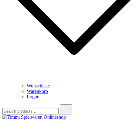
Wunschliste
Warenkorb
Logout
Search
for:
Timmi Spielwaren Onlineshop
Ihr Fachhändler für Spielwaren, Modellbau & RC, Babyartikel &
Trendartikel