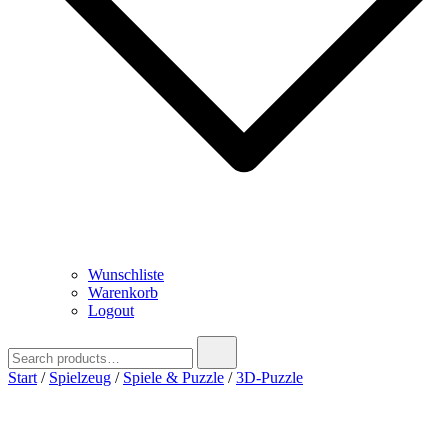
Wunschliste
Warenkorb
Logout
Search
for:
Start
/
Spielzeug
/
Spiele & Puzzle
/
3D-Puzzle