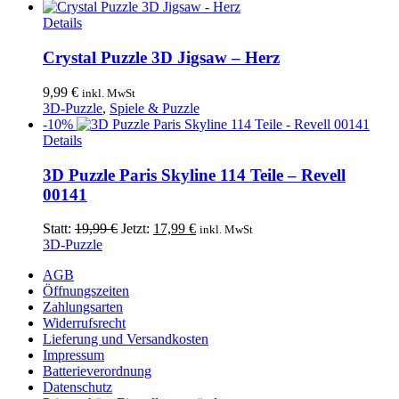
Details
Crystal Puzzle 3D Jigsaw – Herz
9,99
€
inkl. MwSt
3D-Puzzle
,
Spiele & Puzzle
-10%
Details
3D Puzzle Paris Skyline 114 Teile – Revell
00141
Ursprünglicher
Aktueller
Statt:
19,99
€
Jetzt:
17,99
€
inkl. MwSt
Preis
Preis
3D-Puzzle
war:
ist:
AGB
19,99 €
17,99 €.
Öffnungszeiten
Zahlungsarten
Widerrufsrecht
Lieferung und Versandkosten
Impressum
Batterieverordnung
Datenschutz