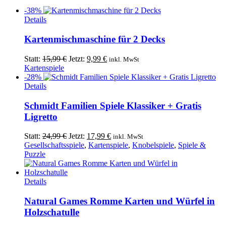
-38%
Details
Kartenmischmaschine für 2 Decks
Ursprünglicher
Aktueller
Statt:
15,99
€
Jetzt:
9,99
€
inkl. MwSt
Preis
Preis
Kartenspiele
war:
ist:
-28%
15,99 €
9,99 €.
Details
Schmidt Familien Spiele Klassiker + Gratis
Ligretto
Ursprünglicher
Aktueller
Statt:
24,99
€
Jetzt:
17,99
€
inkl. MwSt
Preis
Preis
Gesellschaftsspiele
,
Kartenspiele
,
Knobelspiele
,
Spiele &
war:
ist:
Puzzle
24,99 €
17,99 €.
Details
Natural Games Romme Karten und Würfel in
Holzschatulle