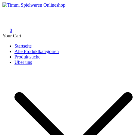
Skip
to
Timmi Spielwaren Onlineshop
Ihr Fachhändler für Spielwaren, Modellbau & RC, Babyartikel &
content
Trendartikel
0
Your Cart
Startseite
Alle Produktkategorien
Produktsuche
Über uns