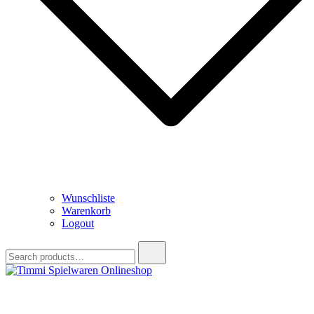
Wunschliste
Warenkorb
Logout
Search
for:
Timmi Spielwaren Onlineshop
Ihr Fachhändler für Spielwaren, Modellbau & RC, Babyartikel &
Trendartikel