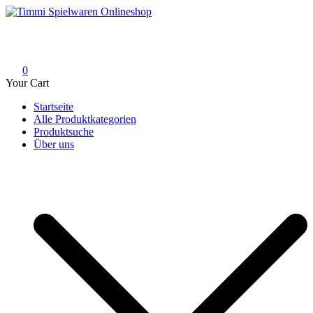
Skip
to
Timmi Spielwaren Onlineshop
Ihr Fachhändler für Spielwaren, Modellbau & RC, Babyartikel &
content
Trendartikel
0
Your Cart
Startseite
Alle Produktkategorien
Produktsuche
Über uns