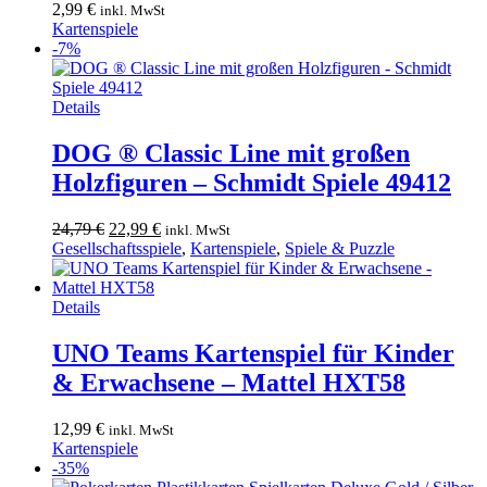
2,99
€
inkl. MwSt
können
Kartenspiele
auf
-7%
der
Produktseite
gewählt
Details
werden
DOG ® Classic Line mit großen
Holzfiguren – Schmidt Spiele 49412
Ursprünglicher
Aktueller
24,79
€
22,99
€
inkl. MwSt
Preis
Preis
Gesellschaftsspiele
,
Kartenspiele
,
Spiele & Puzzle
war:
ist:
24,79 €
22,99 €.
Details
UNO Teams Kartenspiel für Kinder
& Erwachsene – Mattel HXT58
12,99
€
inkl. MwSt
Kartenspiele
-35%