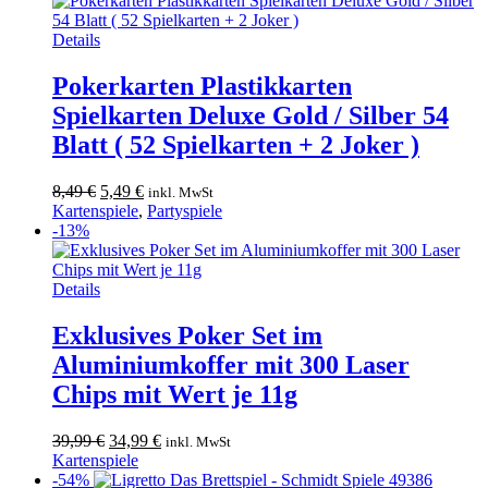
Dieses
Details
Produkt
weist
Pokerkarten Plastikkarten
mehrere
Spielkarten Deluxe Gold / Silber 54
Varianten
auf.
Blatt ( 52 Spielkarten + 2 Joker )
Die
Optionen
Ursprünglicher
Aktueller
8,49
€
5,49
€
inkl. MwSt
können
Preis
Preis
Kartenspiele
,
Partyspiele
auf
war:
ist:
-13%
der
8,49 €
5,49 €.
Produktseite
gewählt
Details
werden
Exklusives Poker Set im
Aluminiumkoffer mit 300 Laser
Chips mit Wert je 11g
Ursprünglicher
Aktueller
39,99
€
34,99
€
inkl. MwSt
Preis
Preis
Kartenspiele
war:
ist:
-54%