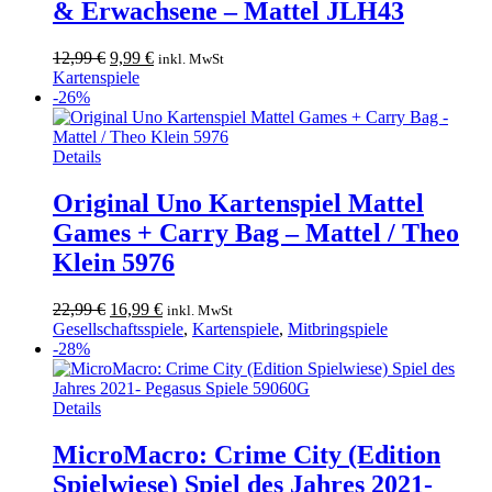
& Erwachsene – Mattel JLH43
Ursprünglicher
Aktueller
12,99
€
9,99
€
inkl. MwSt
Preis
Preis
Kartenspiele
war:
ist:
-26%
12,99 €
9,99 €.
Details
Original Uno Kartenspiel Mattel
Games + Carry Bag – Mattel / Theo
Klein 5976
Ursprünglicher
Aktueller
22,99
€
16,99
€
inkl. MwSt
Preis
Preis
Gesellschaftsspiele
,
Kartenspiele
,
Mitbringspiele
war:
ist:
-28%
22,99 €
16,99 €.
Details
MicroMacro: Crime City (Edition
Spielwiese) Spiel des Jahres 2021-