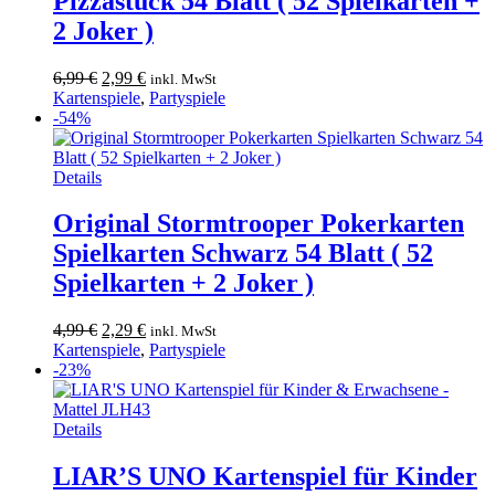
Pizzastück 54 Blatt ( 52 Spielkarten +
2 Joker )
Ursprünglicher
Aktueller
6,99
€
2,99
€
inkl. MwSt
Preis
Preis
Kartenspiele
,
Partyspiele
war:
ist:
-54%
6,99 €
2,99 €.
Details
Original Stormtrooper Pokerkarten
Spielkarten Schwarz 54 Blatt ( 52
Spielkarten + 2 Joker )
Ursprünglicher
Aktueller
4,99
€
2,29
€
inkl. MwSt
Preis
Preis
Kartenspiele
,
Partyspiele
war:
ist:
-23%
4,99 €
2,29 €.
Details
LIAR’S UNO Kartenspiel für Kinder