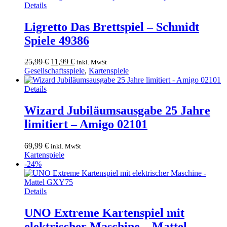
39,99 €
34,99 €.
Details
Ligretto Das Brettspiel – Schmidt
Spiele 49386
Ursprünglicher
Aktueller
25,99
€
11,99
€
inkl. MwSt
Preis
Preis
Gesellschaftsspiele
,
Kartenspiele
war:
ist:
25,99 €
11,99 €.
Details
Wizard Jubiläumsausgabe 25 Jahre
limitiert – Amigo 02101
69,99
€
inkl. MwSt
Kartenspiele
-24%
Details
UNO Extreme Kartenspiel mit
elektrischer Maschine – Mattel