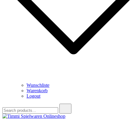
Wunschliste
Warenkorb
Logout
Search
for:
Timmi Spielwaren Onlineshop
Ihr Fachhändler für Spielwaren, Modellbau & RC, Babyartikel &
Trendartikel