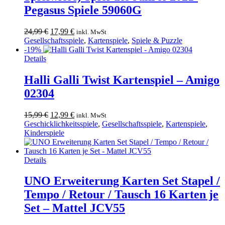
Pegasus Spiele 59060G
Ursprünglicher
Aktueller
24,99
€
17,99
€
inkl. MwSt
Preis
Preis
Gesellschaftsspiele
,
Kartenspiele
,
Spiele & Puzzle
war:
ist:
-19%
24,99 €
17,99 €.
Details
Halli Galli Twist Kartenspiel – Amigo
02304
Ursprünglicher
Aktueller
15,99
€
12,99
€
inkl. MwSt
Preis
Preis
Geschicklichkeitsspiele
,
Gesellschaftsspiele
,
Kartenspiele
,
war:
ist:
Kinderspiele
15,99 €
12,99 €.
Dieses
Details
Produkt
weist
UNO Erweiterung Karten Set Stapel /
mehrere
Tempo / Retour / Tausch 16 Karten je
Varianten
auf.
Set – Mattel JCV55
Die
Optionen