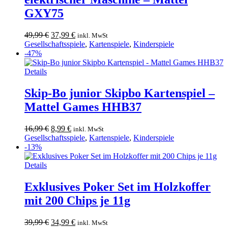
GXY75
Ursprünglicher
Aktueller
49,99
€
37,99
€
inkl. MwSt
Preis
Preis
Gesellschaftsspiele
,
Kartenspiele
,
Kinderspiele
war:
ist:
-47%
49,99 €
37,99 €.
Details
Skip-Bo junior Skipbo Kartenspiel –
Mattel Games HHB37
Ursprünglicher
Aktueller
16,99
€
8,99
€
inkl. MwSt
Preis
Preis
Gesellschaftsspiele
,
Kartenspiele
,
Kinderspiele
war:
ist:
-13%
16,99 €
8,99 €.
Details
Exklusives Poker Set im Holzkoffer
mit 200 Chips je 11g
Ursprünglicher
Aktueller
39,99
€
34,99
€
inkl. MwSt