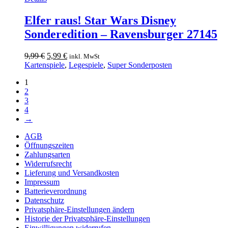
Elfer raus! Star Wars Disney
Sonderedition – Ravensburger 27145
Ursprünglicher
Aktueller
9,99
€
5,99
€
inkl. MwSt
Preis
Preis
Kartenspiele
,
Legespiele
,
Super Sonderposten
war:
ist:
1
9,99 €
5,99 €.
2
3
4
→
AGB
Öffnungszeiten
Zahlungsarten
Widerrufsrecht
Lieferung und Versandkosten
Impressum
Batterieverordnung
Datenschutz
Privatsphäre-Einstellungen ändern
Historie der Privatsphäre-Einstellungen
Einwilligungen widerrufen