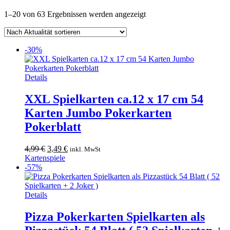
Nach
1–20 von 63 Ergebnissen werden angezeigt
Aktualität
sortiert
-30%
Details
XXL Spielkarten ca.12 x 17 cm 54
Karten Jumbo Pokerkarten
Pokerblatt
Ursprünglicher
Aktueller
4,99
€
3,49
€
inkl. MwSt
Preis
Preis
Kartenspiele
war:
ist:
-57%
4,99 €
3,49 €.
Details
Pizza Pokerkarten Spielkarten als