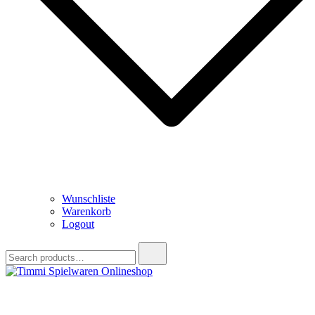
Wunschliste
Warenkorb
Logout
Search
for:
Timmi Spielwaren Onlineshop
Ihr Fachhändler für Spielwaren, Modellbau & RC, Babyartikel &
Trendartikel