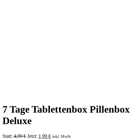
7 Tage Tablettenbox Pillenbox
Deluxe
Ursprünglicher
Aktueller
Statt:
4,99
€
Jetzt:
1,99
€
inkl. MwSt