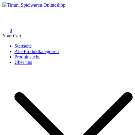
Skip
to
Timmi Spielwaren Onlineshop
Ihr Fachhändler für Spielwaren, Modellbau & RC, Babyartikel &
content
Trendartikel
0
Your Cart
Startseite
Alle Produktkategorien
Produktsuche
Über uns