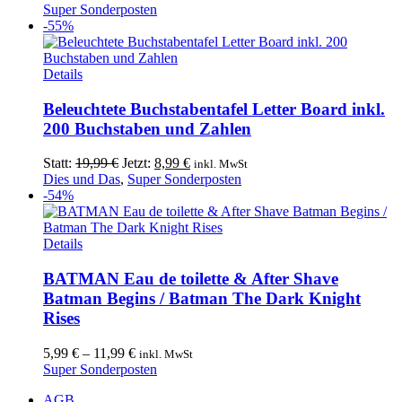
Preis
Preis
Super Sonderposten
war:
ist:
-55%
25,68 €
15,00 €.
Details
Beleuchtete Buchstabentafel Letter Board inkl.
200 Buchstaben und Zahlen
Ursprünglicher
Aktueller
Statt:
19,99
€
Jetzt:
8,99
€
inkl. MwSt
Preis
Preis
Dies und Das
,
Super Sonderposten
war:
ist:
-54%
19,99 €
8,99 €.
Dieses
Details
Produkt
weist
BATMAN Eau de toilette & After Shave
mehrere
Batman Begins / Batman The Dark Knight
Varianten
Rises
auf.
Die
5,99
€
–
11,99
€
inkl. MwSt
Optionen
Super Sonderposten
können
auf
AGB