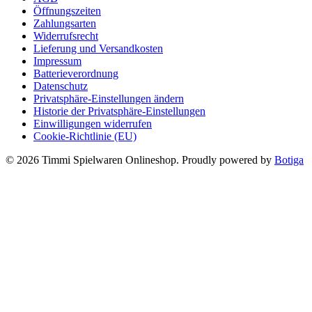
der
Öffnungszeiten
Produktseite
Zahlungsarten
gewählt
Widerrufsrecht
werden
Lieferung und Versandkosten
Impressum
Batterieverordnung
Datenschutz
Privatsphäre-Einstellungen ändern
Historie der Privatsphäre-Einstellungen
Einwilligungen widerrufen
Cookie-Richtlinie (EU)
© 2026 Timmi Spielwaren Onlineshop. Proudly powered by
Botiga