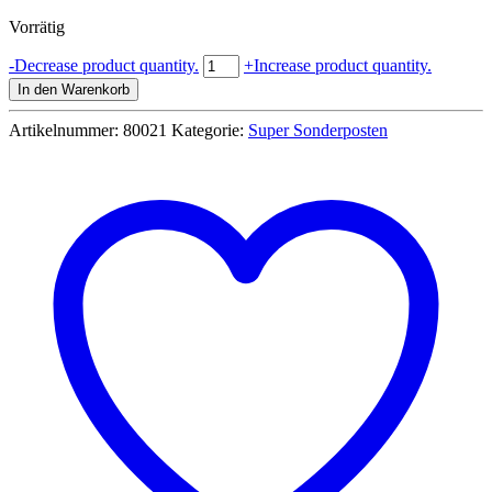
Preis
Preis
Vorrätig
war:
ist:
4,99 €
1,99 €.
7
-
Decrease product quantity.
+
Increase product quantity.
Tage
In den Warenkorb
Tablettenbox
Pillenbox
Artikelnummer:
80021
Kategorie:
Super Sonderposten
Deluxe
Menge