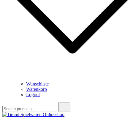
Wunschliste
Warenkorb
Logout
Search
for:
Timmi Spielwaren Onlineshop
Ihr Fachhändler für Spielwaren, Modellbau & RC, Babyartikel &
Trendartikel