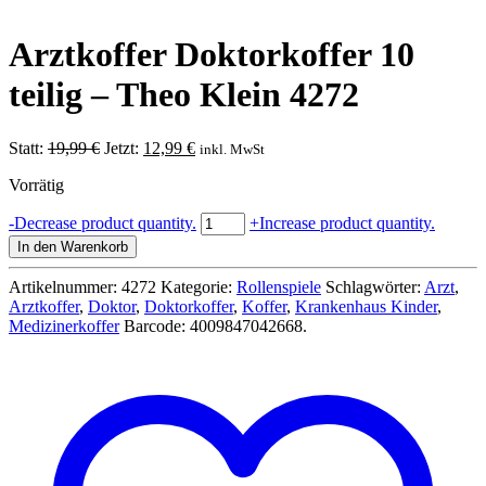
Arztkoffer Doktorkoffer 10
teilig – Theo Klein 4272
Ursprünglicher
Aktueller
Statt:
19,99
€
Jetzt:
12,99
€
inkl. MwSt
Preis
Preis
Vorrätig
war:
ist:
19,99 €
12,99 €.
Arztkoffer
-
Decrease product quantity.
+
Increase product quantity.
Doktorkoffer
In den Warenkorb
10
teilig
Artikelnummer:
4272
Kategorie:
Rollenspiele
Schlagwörter:
Arzt
,
-
Arztkoffer
,
Doktor
,
Doktorkoffer
,
Koffer
,
Krankenhaus Kinder
,
Theo
Medizinerkoffer
Barcode:
4009847042668
.
Klein
4272
Menge