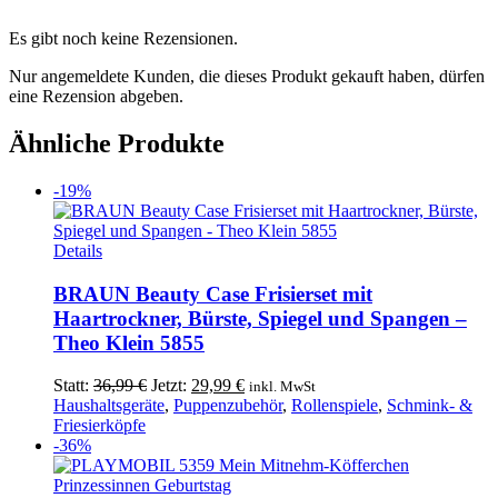
Es gibt noch keine Rezensionen.
Nur angemeldete Kunden, die dieses Produkt gekauft haben, dürfen
eine Rezension abgeben.
Ähnliche Produkte
-19%
Details
BRAUN Beauty Case Frisierset mit
Haartrockner, Bürste, Spiegel und Spangen –
Theo Klein 5855
Ursprünglicher
Aktueller
Statt:
36,99
€
Jetzt:
29,99
€
inkl. MwSt
Preis
Preis
Haushaltsgeräte
,
Puppenzubehör
,
Rollenspiele
,
Schmink- &
war:
ist:
Friesierköpfe
36,99 €
29,99 €.
-36%