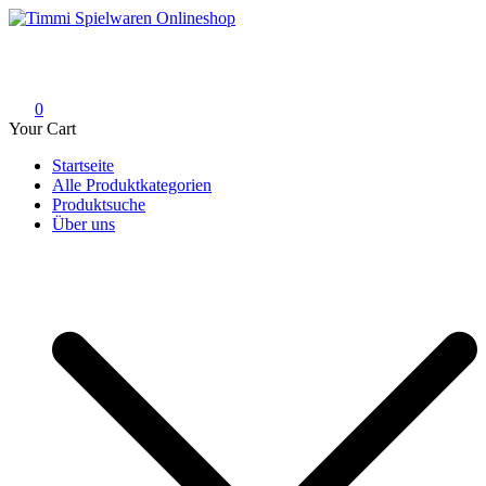
Skip
to
Timmi Spielwaren Onlineshop
Ihr Fachhändler für Spielwaren, Modellbau & RC, Babyartikel &
content
Trendartikel
0
Your Cart
Startseite
Alle Produktkategorien
Produktsuche
Über uns