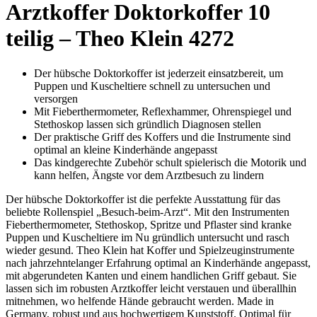
Arztkoffer Doktorkoffer 10
teilig – Theo Klein 4272
Der hübsche Doktorkoffer ist jederzeit einsatzbereit, um
Puppen und Kuscheltiere schnell zu untersuchen und
versorgen
Mit Fieberthermometer, Reflexhammer, Ohrenspiegel und
Stethoskop lassen sich gründlich Diagnosen stellen
Der praktische Griff des Koffers und die Instrumente sind
optimal an kleine Kinderhände angepasst
Das kindgerechte Zubehör schult spielerisch die Motorik und
kann helfen, Ängste vor dem Arztbesuch zu lindern
Der hübsche Doktorkoffer ist die perfekte Ausstattung für das
beliebte Rollenspiel „Besuch-beim-Arzt“. Mit den Instrumenten
Fieberthermometer, Stethoskop, Spritze und Pflaster sind kranke
Puppen und Kuscheltiere im Nu gründlich untersucht und rasch
wieder gesund. Theo Klein hat Koffer und Spielzeuginstrumente
nach jahrzehntelanger Erfahrung optimal an Kinderhände angepasst,
mit abgerundeten Kanten und einem handlichen Griff gebaut. Sie
lassen sich im robusten Arztkoffer leicht verstauen und überallhin
mitnehmen, wo helfende Hände gebraucht werden. Made in
Germany, robust und aus hochwertigem Kunststoff. Optimal für