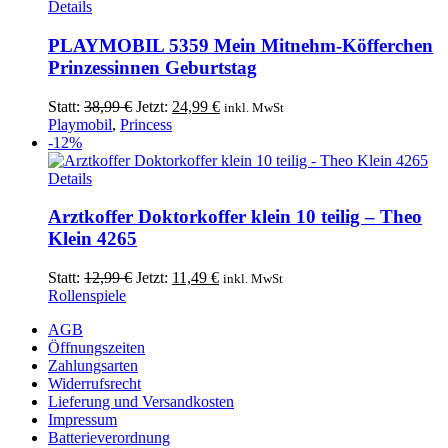
Details
PLAYMOBIL 5359 Mein Mitnehm-Köfferchen
Prinzessinnen Geburtstag
Ursprünglicher
Aktueller
Statt:
38,99
€
Jetzt:
24,99
€
inkl. MwSt
Preis
Preis
Playmobil
,
Princess
war:
ist:
-12%
38,99 €
24,99 €.
Details
Arztkoffer Doktorkoffer klein 10 teilig – Theo
Klein 4265
Ursprünglicher
Aktueller
Statt:
12,99
€
Jetzt:
11,49
€
inkl. MwSt
Preis
Preis
Rollenspiele
war:
ist:
AGB
12,99 €
11,49 €.
Öffnungszeiten
Zahlungsarten
Widerrufsrecht
Lieferung und Versandkosten
Impressum
Batterieverordnung