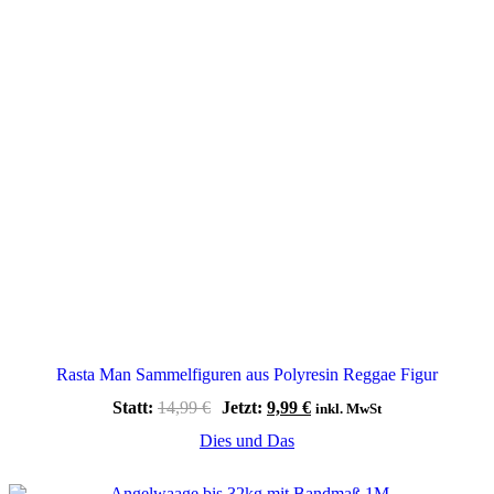
Rasta Man Sammelfiguren aus Polyresin Reggae Figur
Ursprünglicher
Aktueller
Statt:
14,99
€
Jetzt:
9,99
€
inkl. MwSt
Preis
Preis
Dies und Das
war:
ist:
14,99 €
9,99 €.