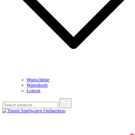
Wunschliste
Warenkorb
Logout
Search
for:
Timmi Spielwaren Onlineshop
Ihr Fachhändler für Spielwaren, Modellbau & RC, Babyartikel &
Trendartikel