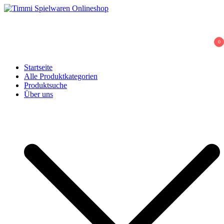
Skip
to
Timmi Spielwaren Onlineshop
Ihr Fachhändler für Spielwaren, Modellbau & RC, Babyartikel &
content
Trendartikel
0
Startseite
Alle Produktkategorien
Produktsuche
Über uns