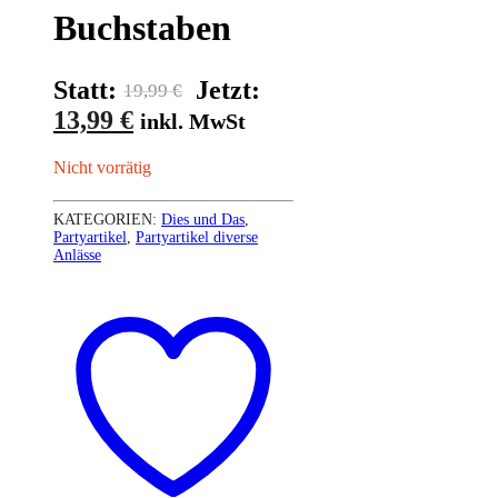
Buchstaben
Ursprünglicher
Statt:
Jetzt:
19,99
€
Aktueller
Preis
13,99
€
inkl. MwSt
Preis
war:
Nicht vorrätig
ist:
19,99 €
13,99 €.
KATEGORIEN:
Dies und Das
,
Partyartikel
,
Partyartikel diverse
Anlässe