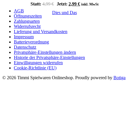
Ursprünglicher
Aktueller
Statt:
4,99
€
Jetzt:
2,99
€
inkl. MwSt
Preis
Preis
AGB
Dies und Das
war:
ist:
Öffnungszeiten
4,99 €
2,99 €.
Zahlungsarten
Widerrufsrecht
Lieferung und Versandkosten
Impressum
Batterieverordnung
Datenschutz
Privatsphäre-Einstellungen ändern
Historie der Privatsphäre-Einstellungen
Einwilligungen widerrufen
Cookie-Richtlinie (EU)
© 2026 Timmi Spielwaren Onlineshop. Proudly powered by
Botiga