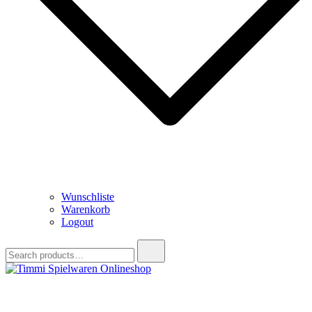
Wunschliste
Warenkorb
Logout
Search
for:
Timmi Spielwaren Onlineshop
Ihr Fachhändler für Spielwaren, Modellbau & RC, Babyartikel &
Trendartikel