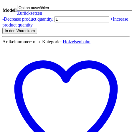
Modell
Zurücksetzen
Brio
-
Decrease product quantity.
+
Increase
Loks
product quantity.
&
In den Warenkorb
Waggons
diverse
Artikelnummer:
n. a.
Kategorie:
Holzeisenbahn
Arten
Menge