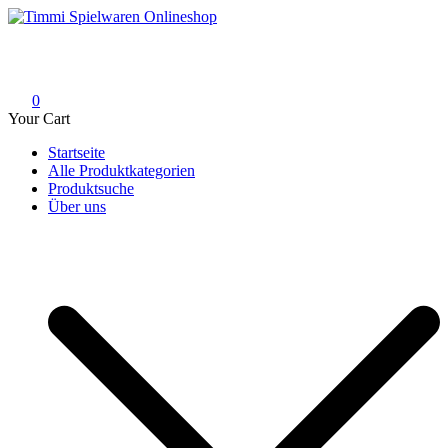
Skip
to
Timmi Spielwaren Onlineshop
Ihr Fachhändler für Spielwaren, Modellbau & RC, Babyartikel &
content
Trendartikel
0
Your Cart
Startseite
Alle Produktkategorien
Produktsuche
Über uns