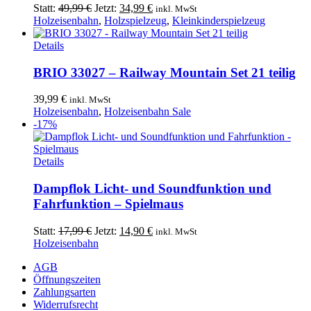
Ursprünglicher
Aktueller
Statt:
49,99
€
Jetzt:
34,99
€
inkl. MwSt
Preis
Preis
Holzeisenbahn
,
Holzspielzeug
,
Kleinkinderspielzeug
war:
ist:
49,99 €
34,99 €.
Details
BRIO 33027 – Railway Mountain Set 21 teilig
39,99
€
inkl. MwSt
Holzeisenbahn
,
Holzeisenbahn Sale
-17%
Details
Dampflok Licht- und Soundfunktion und
Fahrfunktion – Spielmaus
Ursprünglicher
Aktueller
Statt:
17,99
€
Jetzt:
14,90
€
inkl. MwSt
Preis
Preis
Holzeisenbahn
war:
ist:
AGB
17,99 €
14,90 €.
Öffnungszeiten
Zahlungsarten
Widerrufsrecht