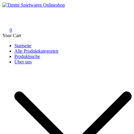
Skip
to
Timmi Spielwaren Onlineshop
Ihr Fachhändler für Spielwaren, Modellbau & RC, Babyartikel &
content
Trendartikel
0
Your Cart
Startseite
Alle Produktkategorien
Produktsuche
Über uns