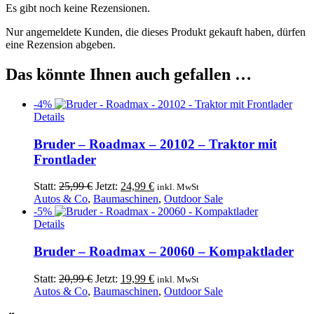
Es gibt noch keine Rezensionen.
Nur angemeldete Kunden, die dieses Produkt gekauft haben, dürfen
eine Rezension abgeben.
Das könnte Ihnen auch gefallen …
-4%
Details
Bruder – Roadmax – 20102 – Traktor mit
Frontlader
Ursprünglicher
Aktueller
Statt:
25,99
€
Jetzt:
24,99
€
inkl. MwSt
Preis
Preis
Autos & Co
,
Baumaschinen
,
Outdoor Sale
war:
ist:
-5%
25,99 €
24,99 €.
Details
Bruder – Roadmax – 20060 – Kompaktlader
Ursprünglicher
Aktueller
Statt:
20,99
€
Jetzt:
19,99
€
inkl. MwSt
Preis
Preis
Autos & Co
,
Baumaschinen
,
Outdoor Sale
war:
ist: