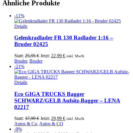
20,99 €
19,99 €.
Ähnliche Produkte
-11%
Details
Gelenkradlader FR 130 Radlader 1:16 –
Bruder 02425
Ursprünglicher
Aktueller
Statt:
25,95
€
Jetzt:
22,99
€
inkl. MwSt
Preis
Preis
Bruder
,
Bruder
war:
ist:
-21%
25,95 €
22,99 €.
Details
Eco GIGA TRUCKS Bagger
SCHWARZ/GELB Aufsitz-Bagger – LENA
02217
Ursprünglicher
Aktueller
Statt:
37,99
€
Jetzt:
29,99
€
inkl. MwSt
Preis
Preis
Autos & Co
,
Autos & CO
war:
ist:
-9%