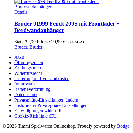
37,99 €
29,99 €.
Details
Bruder 01999 Fendt 209S mit Frontlader +
Bordwandanhänger
Ursprünglicher
Aktueller
Statt:
32,99
€
Jetzt:
29,99
€
inkl. MwSt
Preis
Preis
Bruder
,
Bruder
war:
ist:
AGB
32,99 €
29,99 €.
Öffnungszeiten
Zahlungsarten
Widerrufsrecht
Lieferung und Versandkosten
Impressum
Batterieverordnung
Datenschutz
Privatsphäre-Einstellungen ändern
Historie der Privatsphäre-Einstellungen
Einwilligungen widerrufen
Cookie-Richtlinie (EU)
© 2026 Timmi Spielwaren Onlineshop. Proudly powered by
Botiga