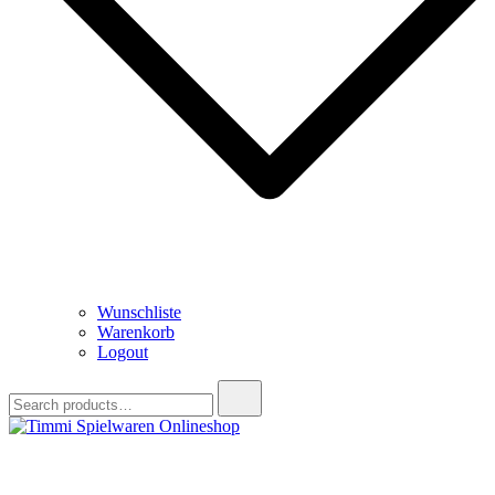
Wunschliste
Warenkorb
Logout
Search
for:
Timmi Spielwaren Onlineshop
Ihr Fachhändler für Spielwaren, Modellbau & RC, Babyartikel &
Trendartikel