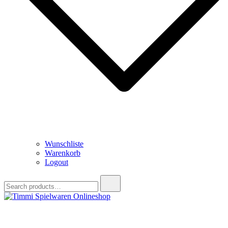
Wunschliste
Warenkorb
Logout
Search
for:
Timmi Spielwaren Onlineshop
Ihr Fachhändler für Spielwaren, Modellbau & RC, Babyartikel &
Trendartikel