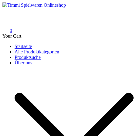
Skip
to
Timmi Spielwaren Onlineshop
Ihr Fachhändler für Spielwaren, Modellbau & RC, Babyartikel &
content
Trendartikel
0
Your Cart
Startseite
Alle Produktkategorien
Produktsuche
Über uns