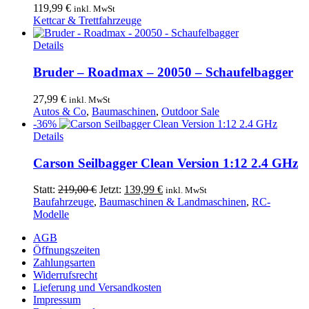
119,99
€
inkl. MwSt
Kettcar & Trettfahrzeuge
Details
Bruder – Roadmax – 20050 – Schaufelbagger
27,99
€
inkl. MwSt
Autos & Co
,
Baumaschinen
,
Outdoor Sale
-36%
Details
Carson Seilbagger Clean Version 1:12 2.4 GHz
Ursprünglicher
Aktueller
Statt:
219,00
€
Jetzt:
139,99
€
inkl. MwSt
Preis
Preis
Baufahrzeuge
,
Baumaschinen & Landmaschinen
,
RC-
war:
ist:
Modelle
219,00 €
139,99 €.
AGB
Öffnungszeiten
Zahlungsarten
Widerrufsrecht
Lieferung und Versandkosten
Impressum