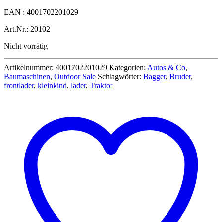
Preis
Preis
EAN : 4001702201029
war:
ist:
25,99 €
24,99 €.
Art.Nr.: 20102
Nicht vorrätig
Artikelnummer:
4001702201029
Kategorien:
Autos & Co
,
Baumaschinen
,
Outdoor Sale
Schlagwörter:
Bagger
,
Bruder
,
frontlader
,
kleinkind
,
lader
,
Traktor