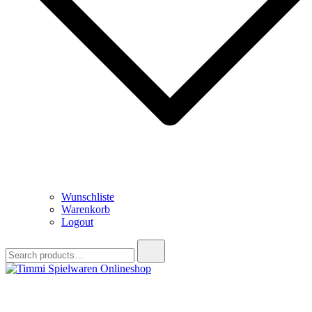
Wunschliste
Warenkorb
Logout
Search
for:
Timmi Spielwaren Onlineshop
Ihr Fachhändler für Spielwaren, Modellbau & RC, Babyartikel &
Trendartikel