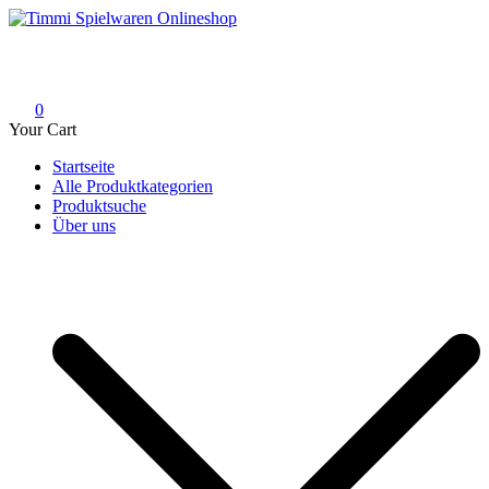
Skip
to
Timmi Spielwaren Onlineshop
Ihr Fachhändler für Spielwaren, Modellbau & RC, Babyartikel &
content
Trendartikel
0
Your Cart
Startseite
Alle Produktkategorien
Produktsuche
Über uns