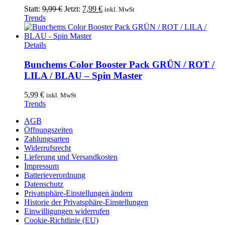
Ursprünglicher
Aktueller
Statt:
9,99
€
Jetzt:
7,99
€
inkl. MwSt
Preis
Preis
Trends
war:
ist:
9,99 €
7,99 €.
Dieses
Details
Produkt
weist
Bunchems Color Booster Pack GRÜN / ROT /
mehrere
LILA / BLAU – Spin Master
Varianten
auf.
5,99
€
inkl. MwSt
Die
Trends
Optionen
können
AGB
auf
Öffnungszeiten
der
Zahlungsarten
Produktseite
Widerrufsrecht
gewählt
Lieferung und Versandkosten
werden
Impressum
Batterieverordnung
Datenschutz
Privatsphäre-Einstellungen ändern
Historie der Privatsphäre-Einstellungen
Einwilligungen widerrufen
Cookie-Richtlinie (EU)