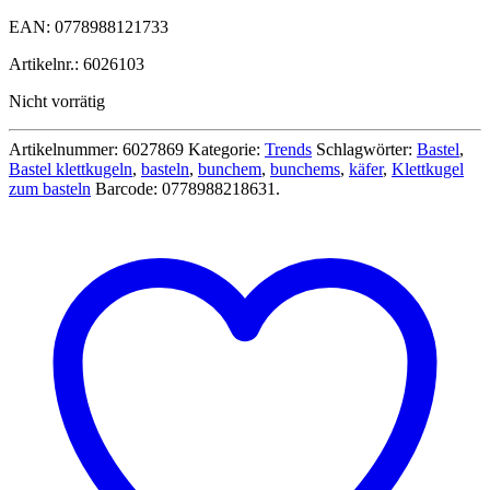
EAN: 0778988121733
Artikelnr.: 6026103
Nicht vorrätig
Artikelnummer:
6027869
Kategorie:
Trends
Schlagwörter:
Bastel
,
Bastel klettkugeln
,
basteln
,
bunchem
,
bunchems
,
käfer
,
Klettkugel
zum basteln
Barcode:
0778988218631
.