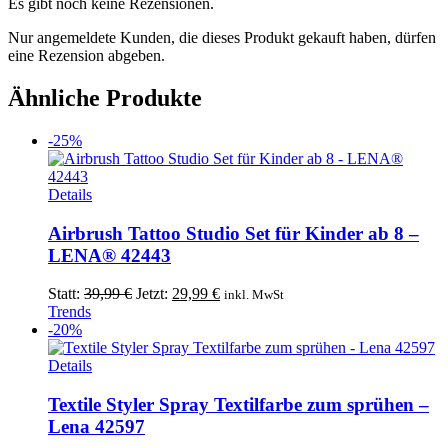
Es gibt noch keine Rezensionen.
Nur angemeldete Kunden, die dieses Produkt gekauft haben, dürfen
eine Rezension abgeben.
Ähnliche Produkte
-25%
Details
Airbrush Tattoo Studio Set für Kinder ab 8 –
LENA® 42443
Ursprünglicher
Aktueller
Statt:
39,99
€
Jetzt:
29,99
€
inkl. MwSt
Preis
Preis
Trends
war:
ist:
-20%
39,99 €
29,99 €.
Details
Textile Styler Spray Textilfarbe zum sprühen –
Lena 42597