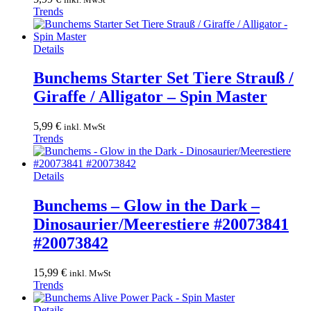
Optionen
Trends
können
auf
der
Dieses
Details
Produktseite
Produkt
gewählt
weist
Bunchems Starter Set Tiere Strauß /
werden
mehrere
Giraffe / Alligator – Spin Master
Varianten
auf.
Die
5,99
€
inkl. MwSt
Optionen
Trends
können
auf
der
Dieses
Details
Produktseite
Produkt
gewählt
weist
Bunchems – Glow in the Dark –
werden
mehrere
Dinosaurier/Meerestiere #20073841
Varianten
auf.
#20073842
Die
Optionen
15,99
€
inkl. MwSt
können
Trends
auf
der
Details