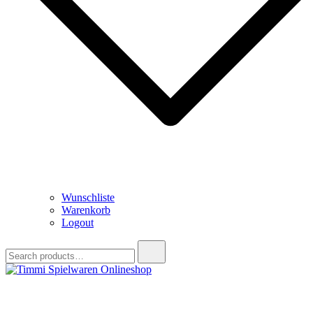
Wunschliste
Warenkorb
Logout
Search
for:
Timmi Spielwaren Onlineshop
Ihr Fachhändler für Spielwaren, Modellbau & RC, Babyartikel &
Trendartikel