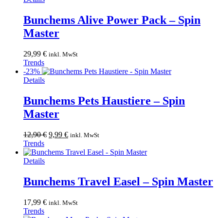
Produktseite
gewählt
Bunchems Alive Power Pack – Spin
werden
Master
29,99
€
inkl. MwSt
Trends
-23%
Details
Bunchems Pets Haustiere – Spin
Master
Ursprünglicher
Aktueller
12,90
€
9,99
€
inkl. MwSt
Preis
Preis
Trends
war:
ist:
12,90 €
9,99 €.
Details
Bunchems Travel Easel – Spin Master
17,99
€
inkl. MwSt
Trends