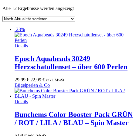
Nach
Alle 12 Ergebnisse werden angezeigt
Aktualität
sortiert
-23%
Details
Epoch Aquabeads 30249
Herzschatullenset – über 600 Perlen
Ursprünglicher
Aktueller
29,99
€
22,99
€
inkl. MwSt
Preis
Preis
Bügelperlen & Co
war:
ist:
29,99 €
22,99 €.
Dieses
Details
Produkt
weist
Bunchems Color Booster Pack GRÜN
mehrere
/ ROT / LILA / BLAU – Spin Master
Varianten
auf.
Die
5,99
€
inkl. MwSt