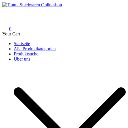
Skip
to
Timmi Spielwaren Onlineshop
Ihr Fachhändler für Spielwaren, Modellbau & RC, Babyartikel &
content
Trendartikel
0
Your Cart
Startseite
Alle Produktkategorien
Produktsuche
Über uns