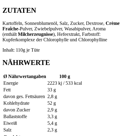
ZUTATEN
Kartoffeln, Sonnenblumenöl, Salz, Zucker, Dextrose,
Crème
Fraîche
-Pulver, Zwiebelpulver, Wasabipulver, Aroma
(enthält
Milcherzeugnisse
), Hefeextrakt, Farbstoff:
Kupferkomplexe der Chlorophylle und Chlorophylline
Inhalt: 110g je Tüte
NÄHRWERTE
Ø Nährwertangaben
100 g
Energie
2223 kj / 533 kcal
Fett
33 g
davon ges. Fettsäuren
2,8 g
Kohlehydrate
52 g
davon Zucker
2,9 g
Ballaststoffe
3,3 g
Eiweiß
5,4 g
Salz
2,3 g