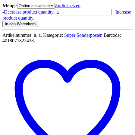
Menge
Zurücksetzen
Chrunchips
-
Decrease product quantity.
+
Increase
Wow
product quantity.
CREAM
In den Warenkorb
&
MILD
Artikelnummer:
n. a.
Kategorie:
Super Sonderposten
Barcode:
WASABI
4018077822438
.
1x
110g
|
10x110g
Menge