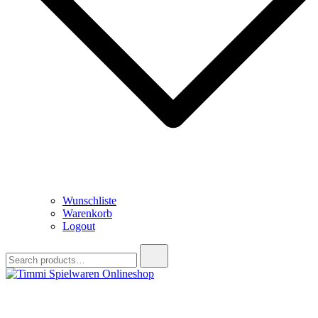
Wunschliste
Warenkorb
Logout
Search
for:
Timmi Spielwaren Onlineshop
Ihr Fachhändler für Spielwaren, Modellbau & RC, Babyartikel &
Trendartikel