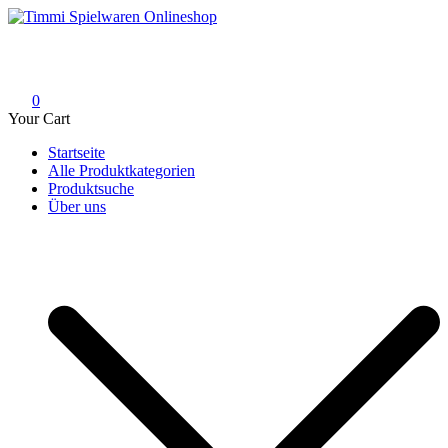
Skip
to
Timmi Spielwaren Onlineshop
Ihr Fachhändler für Spielwaren, Modellbau & RC, Babyartikel &
content
Trendartikel
0
Your Cart
Startseite
Alle Produktkategorien
Produktsuche
Über uns