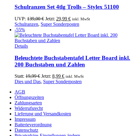
Schulranzen Set 4tlg Trolls – Stylex 51100
Ursprünglicher
Aktueller
UVP:
139,00
€
Jetzt:
29,99
€
inkl. MwSt
Preis
Preis
Schulranzen
,
Super Sonderposten
war:
ist:
-55%
139,00 €
29,99 €.
Details
Beleuchtete Buchstabentafel Letter Board inkl.
200 Buchstaben und Zahlen
Ursprünglicher
Aktueller
Statt:
19,99
€
Jetzt:
8,99
€
inkl. MwSt
Preis
Preis
Dies und Das
,
Super Sonderposten
war:
ist:
AGB
19,99 €
8,99 €.
Öffnungszeiten
Zahlungsarten
Widerrufsrecht
Lieferung und Versandkosten
Impressum
Batterieverordnung
Datenschutz
Privatsphäre-Einstellungen ändern