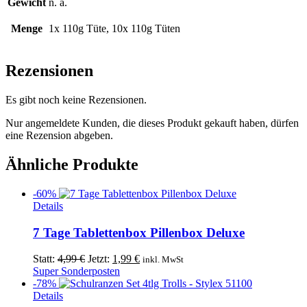
Gewicht
n. a.
Menge
1x 110g Tüte, 10x 110g Tüten
Rezensionen
Es gibt noch keine Rezensionen.
Nur angemeldete Kunden, die dieses Produkt gekauft haben, dürfen
eine Rezension abgeben.
Ähnliche Produkte
-60%
Details
7 Tage Tablettenbox Pillenbox Deluxe
Ursprünglicher
Aktueller
Statt:
4,99
€
Jetzt:
1,99
€
inkl. MwSt
Preis
Preis
Super Sonderposten
war:
ist:
-78%
4,99 €
1,99 €.
Details