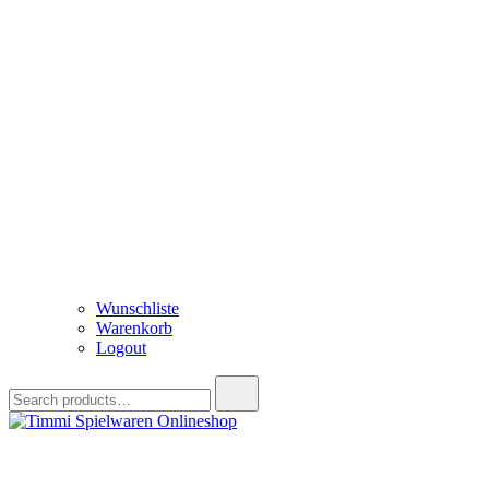
Wunschliste
Warenkorb
Logout
Search
for:
Timmi Spielwaren Onlineshop
Ihr Fachhändler für Spielwaren, Modellbau & RC, Babyartikel & Tren