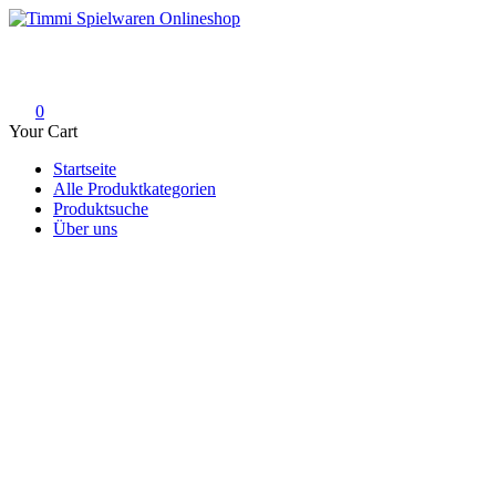
Skip
to
Timmi Spielwaren Onlineshop
Ihr Fachhändler für Spielwaren, Modellbau & RC, Babyartikel & Tren
content
0
Your Cart
Startseite
Alle Produktkategorien
Produktsuche
Über uns