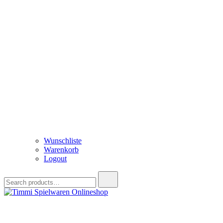
Wunschliste
Warenkorb
Logout
Search
for:
Timmi Spielwaren Onlineshop
Ihr Fachhändler für Spielwaren, Modellbau & RC, Babyartikel & Tren