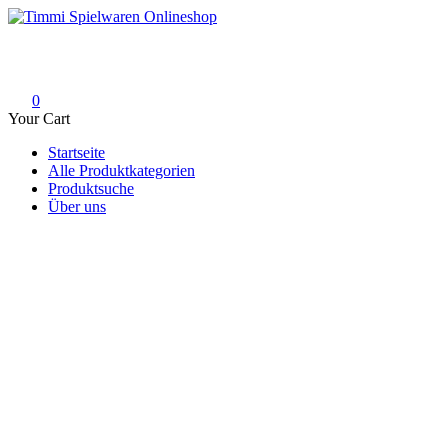
Skip
to
Timmi Spielwaren Onlineshop
Ihr Fachhändler für Spielwaren, Modellbau & RC, Babyartikel & Tren
content
0
Your Cart
Startseite
Alle Produktkategorien
Produktsuche
Über uns