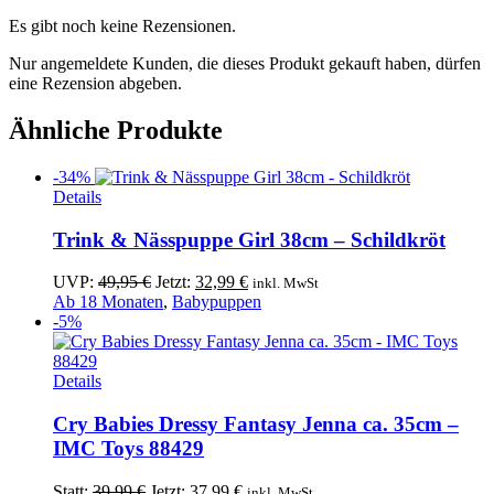
Es gibt noch keine Rezensionen.
Nur angemeldete Kunden, die dieses Produkt gekauft haben, dürfen
eine Rezension abgeben.
Ähnliche Produkte
-34%
Details
Trink & Nässpuppe Girl 38cm – Schildkröt
Ursprünglicher
Aktueller
UVP:
49,95
€
Jetzt:
32,99
€
inkl. MwSt
Preis
Preis
Ab 18 Monaten
,
Babypuppen
war:
ist:
-5%
49,95 €
32,99 €.
Details
Cry Babies Dressy Fantasy Jenna ca. 35cm –
IMC Toys 88429
Ursprünglicher
Aktueller
Statt:
39,99
€
Jetzt:
37,99
€
inkl. MwSt