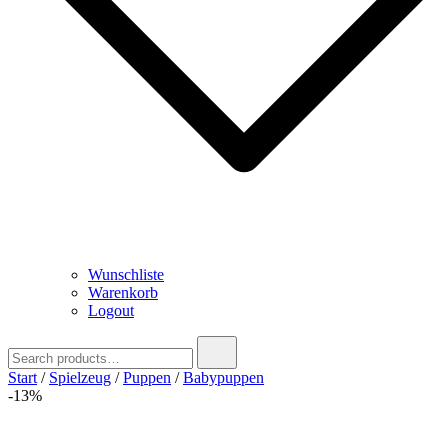
Wunschliste
Warenkorb
Logout
Search
for:
Start
/
Spielzeug
/
Puppen
/
Babypuppen
-13%