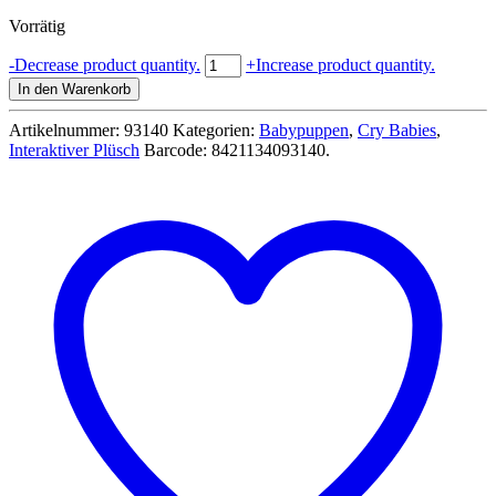
Preis
Preis
Vorrätig
war:
ist:
44,99 €
38,99 €.
Cry
-
Decrease product quantity.
+
Increase product quantity.
Babies
In den Warenkorb
Goodnight
Coney
Artikelnummer:
93140
Kategorien:
Babypuppen
,
Cry Babies
,
mit
Interaktiver Plüsch
Barcode:
8421134093140
.
Schlafliedern
und
Einschlaflicht
-
IMC
93140
Menge