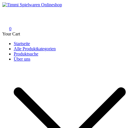
Skip
to
Timmi Spielwaren Onlineshop
Ihr Fachhändler für Spielwaren, Modellbau & RC, Babyartikel &
content
Trendartikel
0
Your Cart
Startseite
Alle Produktkategorien
Produktsuche
Über uns