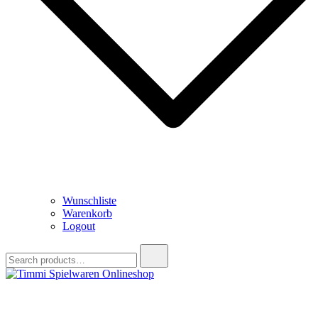
Wunschliste
Warenkorb
Logout
Search
for:
Timmi Spielwaren Onlineshop
Ihr Fachhändler für Spielwaren, Modellbau & RC, Babyartikel &
Trendartikel