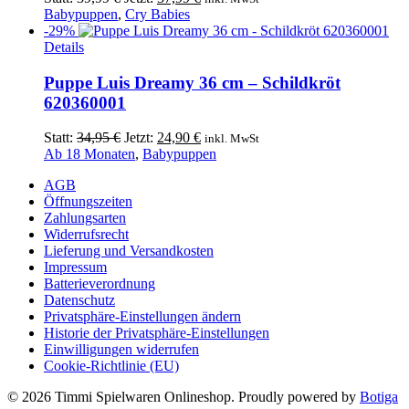
Preis
Preis
Babypuppen
,
Cry Babies
war:
ist:
-29%
39,99 €
37,99 €.
Details
Puppe Luis Dreamy 36 cm – Schildkröt
620360001
Ursprünglicher
Aktueller
Statt:
34,95
€
Jetzt:
24,90
€
inkl. MwSt
Preis
Preis
Ab 18 Monaten
,
Babypuppen
war:
ist:
AGB
34,95 €
24,90 €.
Öffnungszeiten
Zahlungsarten
Widerrufsrecht
Lieferung und Versandkosten
Impressum
Batterieverordnung
Datenschutz
Privatsphäre-Einstellungen ändern
Historie der Privatsphäre-Einstellungen
Einwilligungen widerrufen
Cookie-Richtlinie (EU)
© 2026 Timmi Spielwaren Onlineshop. Proudly powered by
Botiga