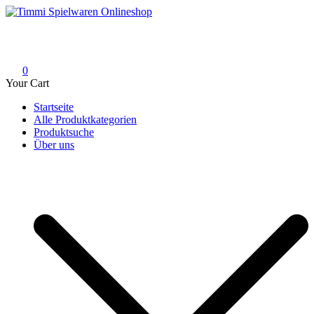
Skip
to
Timmi Spielwaren Onlineshop
Ihr Fachhändler für Spielwaren, Modellbau & RC, Babyartikel &
content
Trendartikel
0
Your Cart
Startseite
Alle Produktkategorien
Produktsuche
Über uns