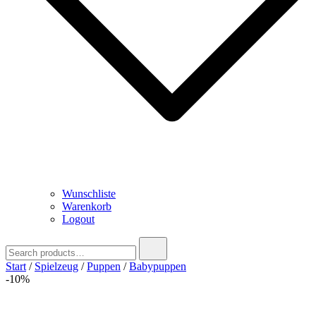
Wunschliste
Warenkorb
Logout
Search
for:
Start
/
Spielzeug
/
Puppen
/
Babypuppen
-10%