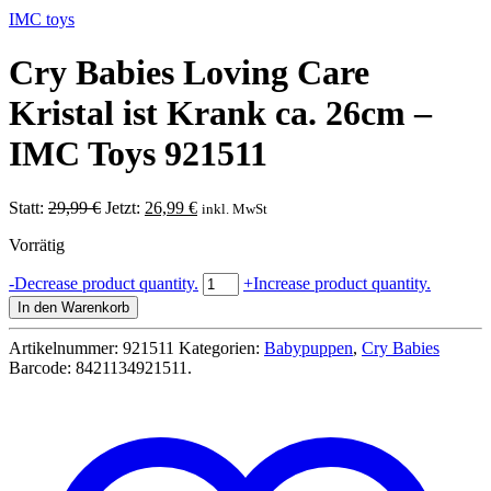
IMC toys
Cry Babies Loving Care
Kristal ist Krank ca. 26cm –
IMC Toys 921511
Ursprünglicher
Aktueller
Statt:
29,99
€
Jetzt:
26,99
€
inkl. MwSt
Preis
Preis
Vorrätig
war:
ist:
29,99 €
26,99 €.
Cry
-
Decrease product quantity.
+
Increase product quantity.
Babies
In den Warenkorb
Loving
Care
Artikelnummer:
921511
Kategorien:
Babypuppen
,
Cry Babies
Kristal
Barcode:
8421134921511
.
ist
Krank
ca.
26cm
-
IMC