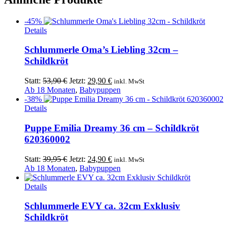
-45%
Details
Schlummerle Oma’s Liebling 32cm –
Schildkröt
Ursprünglicher
Aktueller
Statt:
53,90
€
Jetzt:
29,90
€
inkl. MwSt
Preis
Preis
Ab 18 Monaten
,
Babypuppen
war:
ist:
-38%
53,90 €
29,90 €.
Details
Puppe Emilia Dreamy 36 cm – Schildkröt
620360002
Ursprünglicher
Aktueller
Statt:
39,95
€
Jetzt:
24,90
€
inkl. MwSt
Preis
Preis
Ab 18 Monaten
,
Babypuppen
war:
ist:
39,95 €
24,90 €.
Details
Schlummerle EVY ca. 32cm Exklusiv
Schildkröt