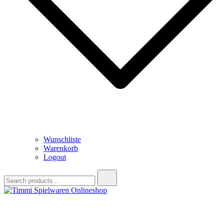
Wunschliste
Warenkorb
Logout
Search
for:
Timmi Spielwaren Onlineshop
Ihr Fachhändler für Spielwaren, Modellbau & RC, Babyartikel &
Trendartikel