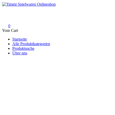
Skip
to
Timmi Spielwaren Onlineshop
Ihr Fachhändler für Spielwaren, Modellbau & RC, Babyartikel & Tren
content
0
Your Cart
Startseite
Alle Produktkategorien
Produktsuche
Über uns