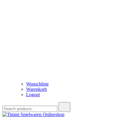
Wunschliste
Warenkorb
Logout
Search
for:
Timmi Spielwaren Onlineshop
Ihr Fachhändler für Spielwaren, Modellbau & RC, Babyartikel & Tren