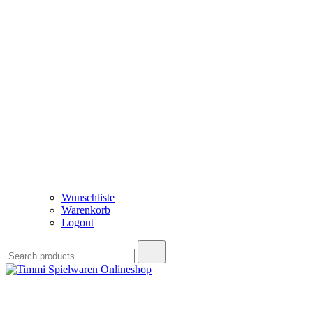
Wunschliste
Warenkorb
Logout
Search
for:
Timmi Spielwaren Onlineshop
Ihr Fachhändler für Spielwaren, Modellbau & RC, Babyartikel & Tren