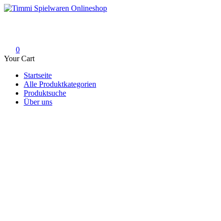
Skip
to
Timmi Spielwaren Onlineshop
Ihr Fachhändler für Spielwaren, Modellbau & RC, Babyartikel & Tren
content
0
Your Cart
Startseite
Alle Produktkategorien
Produktsuche
Über uns