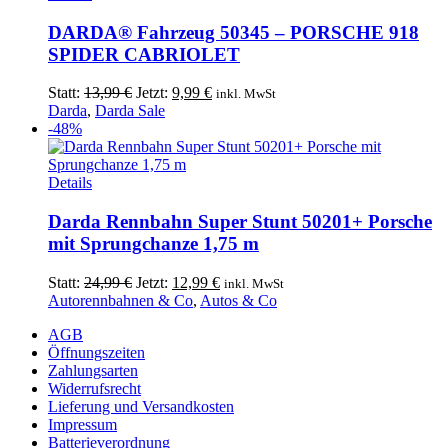
DARDA® Fahrzeug 50345 – PORSCHE 918
SPIDER CABRIOLET
Ursprünglicher
Aktueller
Statt:
13,99
€
Jetzt:
9,99
€
inkl. MwSt
Preis
Preis
Darda
,
Darda Sale
war:
ist:
-48%
13,99 €
9,99 €.
Details
Darda Rennbahn Super Stunt 50201+ Porsche
mit Sprungchanze 1,75 m
Ursprünglicher
Aktueller
Statt:
24,99
€
Jetzt:
12,99
€
inkl. MwSt
Preis
Preis
Autorennbahnen & Co
,
Autos & Co
war:
ist:
AGB
24,99 €
12,99 €.
Öffnungszeiten
Zahlungsarten
Widerrufsrecht
Lieferung und Versandkosten
Impressum
Batterieverordnung