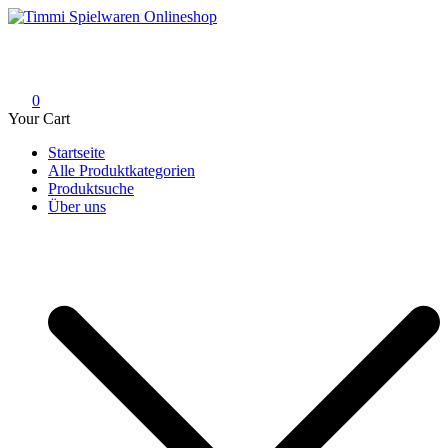
Skip
to
Timmi Spielwaren Onlineshop
Ihr Fachhändler für Spielwaren, Modellbau & RC, Babyartikel &
content
Trendartikel
0
Your Cart
Startseite
Alle Produktkategorien
Produktsuche
Über uns