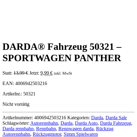
DARDA® Fahrzeug 50321 –
SPORTWAGEN PANTHER
Ursprünglicher
Aktueller
Statt:
13,99
€
Jetzt:
9,99
€
inkl. MwSt
Preis
Preis
EAN: 4006942503216
war:
ist:
13,99 €
9,99 €.
Artikelnr.: 50321
Nicht vorrätig
Artikelnummer:
4006942503216
Kategorien:
Darda
,
Darda Sale
Schlagwörter:
Autorennbahn
,
Darda
,
Darda Auto
,
Darda Fahrzeug
,
Darda rennbahn
,
Rennbahn
,
Rennwagen darda
,
Rückzug
Autorennbahn
,
Rückzugmotor
,
Simm Spielwaren