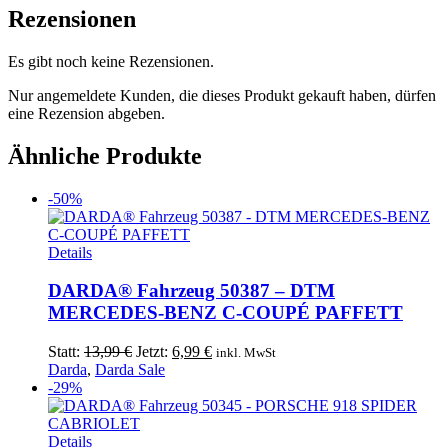
Rezensionen
Es gibt noch keine Rezensionen.
Nur angemeldete Kunden, die dieses Produkt gekauft haben, dürfen
eine Rezension abgeben.
Ähnliche Produkte
-50%
Details
DARDA® Fahrzeug 50387 – DTM
MERCEDES-BENZ C-COUPÉ PAFFETT
Ursprünglicher
Aktueller
Statt:
13,99
€
Jetzt:
6,99
€
inkl. MwSt
Preis
Preis
Darda
,
Darda Sale
war:
ist:
-29%
13,99 €
6,99 €.
Details