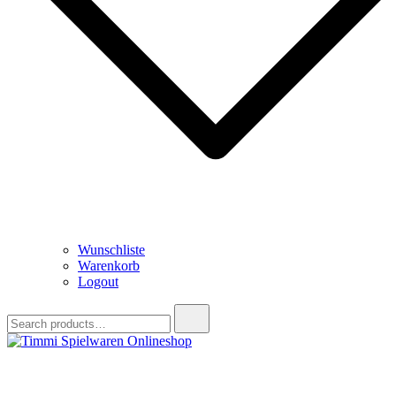
Wunschliste
Warenkorb
Logout
Search
for:
Timmi Spielwaren Onlineshop
Ihr Fachhändler für Spielwaren, Modellbau & RC, Babyartikel &
Trendartikel