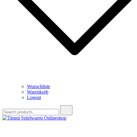
Wunschliste
Warenkorb
Logout
Search
for:
Timmi Spielwaren Onlineshop
Ihr Fachhändler für Spielwaren, Modellbau & RC, Babyartikel &
Trendartikel