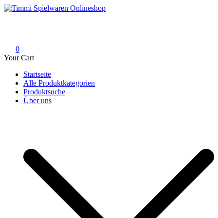
Skip
to
Timmi Spielwaren Onlineshop
Ihr Fachhändler für Spielwaren, Modellbau & RC, Babyartikel &
content
Trendartikel
0
Your Cart
Startseite
Alle Produktkategorien
Produktsuche
Über uns