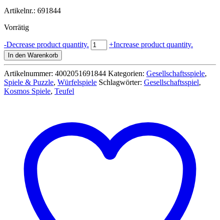
19,99 €
12,99 €.
Artikelnr.: 691844
Vorrätig
Dice
-
Decrease product quantity.
+
Increase product quantity.
Devils
In den Warenkorb
-
Kosmos
Artikelnummer:
4002051691844
Kategorien:
Gesellschaftsspiele
,
Menge
Spiele & Puzzle
,
Würfelspiele
Schlagwörter:
Gesellschaftsspiel
,
Kosmos Spiele
,
Teufel