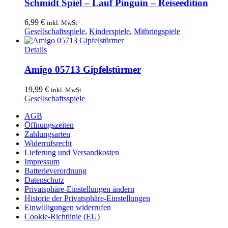
Schmidt Spiel – Lauf Pinguin – Reiseedition
6,99
€
inkl. MwSt
Gesellschaftsspiele
,
Kinderspiele
,
Mitbringspiele
Details
Amigo 05713 Gipfelstürmer
19,99
€
inkl. MwSt
Gesellschaftsspiele
AGB
Öffnungszeiten
Zahlungsarten
Widerrufsrecht
Lieferung und Versandkosten
Impressum
Batterieverordnung
Datenschutz
Privatsphäre-Einstellungen ändern
Historie der Privatsphäre-Einstellungen
Einwilligungen widerrufen
Cookie-Richtlinie (EU)