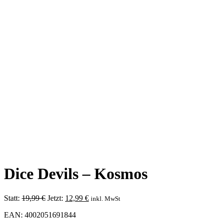
Dice Devils – Kosmos
Ursprünglicher
Aktueller
Statt:
19,99
€
Jetzt:
12,99
€
inkl. MwSt
Preis
Preis
EAN: 4002051691844
war:
ist: