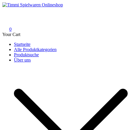
Skip
to
Timmi Spielwaren Onlineshop
Ihr Fachhändler für Spielwaren, Modellbau & RC, Babyartikel &
content
Trendartikel
0
Your Cart
Startseite
Alle Produktkategorien
Produktsuche
Über uns