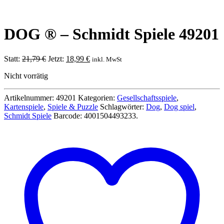
DOG ® – Schmidt Spiele 49201
Ursprünglicher
Aktueller
Statt:
21,79
€
Jetzt:
18,99
€
inkl. MwSt
Preis
Preis
Nicht vorrätig
war:
ist:
21,79 €
18,99 €.
Artikelnummer:
49201
Kategorien:
Gesellschaftsspiele
,
Kartenspiele
,
Spiele & Puzzle
Schlagwörter:
Dog
,
Dog spiel
,
Schmidt Spiele
Barcode:
4001504493233
.