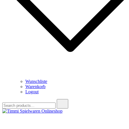
Wunschliste
Warenkorb
Logout
Search
for:
Timmi Spielwaren Onlineshop
Ihr Fachhändler für Spielwaren, Modellbau & RC, Babyartikel &
Trendartikel