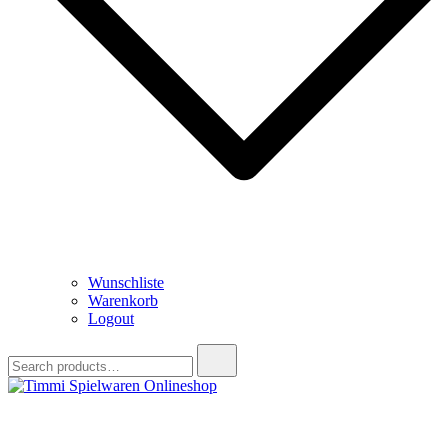
Wunschliste
Warenkorb
Logout
Search
for:
Timmi Spielwaren Onlineshop
Ihr Fachhändler für Spielwaren, Modellbau & RC, Babyartikel &
Trendartikel