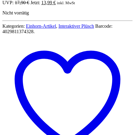
Ursprünglicher
Aktueller
UVP:
17,90
€
Jetzt:
13,99
€
inkl. MwSt
Preis
Preis
Nicht vorrätig
war:
ist:
17,90 €
13,99 €.
Kategorien:
Einhorn-Artikel
,
Interaktiver Plüsch
Barcode:
4029811374328
.