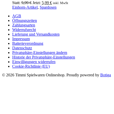
Varianten
Ursprünglicher
Aktueller
Statt:
9,99
€
Jetzt:
5,99
€
inkl. MwSt
auf.
Preis
Preis
Einhorn-Artikel
,
Spardosen
Die
war:
ist:
Optionen
AGB
9,99 €
5,99 €.
können
Öffnungszeiten
auf
Zahlungsarten
der
Widerrufsrecht
Produktseite
Lieferung und Versandkosten
gewählt
Impressum
werden
Batterieverordnung
Datenschutz
Privatsphäre-Einstellungen ändern
Historie der Privatsphäre-Einstellungen
Einwilligungen widerrufen
Cookie-Richtlinie (EU)
© 2026 Timmi Spielwaren Onlineshop. Proudly powered by
Botiga