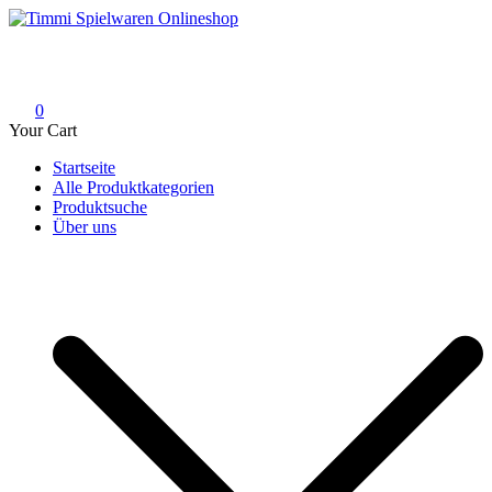
Skip
to
Timmi Spielwaren Onlineshop
Ihr Fachhändler für Spielwaren, Modellbau & RC, Babyartikel &
content
Trendartikel
0
Your Cart
Startseite
Alle Produktkategorien
Produktsuche
Über uns