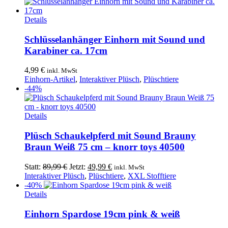
Details
Schlüsselanhänger Einhorn mit Sound und
Karabiner ca. 17cm
4,99
€
inkl. MwSt
Einhorn-Artikel
,
Interaktiver Plüsch
,
Plüschtiere
-44%
Details
Plüsch Schaukelpferd mit Sound Brauny
Braun Weiß 75 cm – knorr toys 40500
Ursprünglicher
Aktueller
Statt:
89,99
€
Jetzt:
49,99
€
inkl. MwSt
Preis
Preis
Interaktiver Plüsch
,
Plüschtiere
,
XXL Stofftiere
war:
ist:
-40%
Dieses
89,99 €
49,99 €.
Details
Produkt
weist
Einhorn Spardose 19cm pink & weiß
mehrere