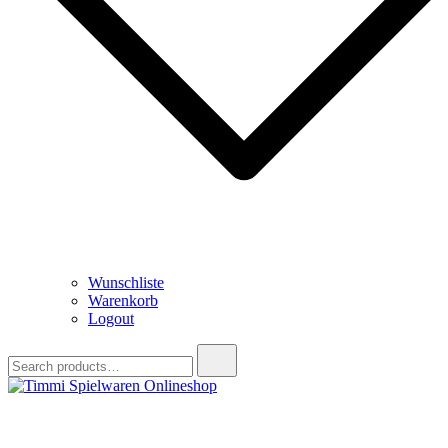
Wunschliste
Warenkorb
Logout
Search
for:
Timmi Spielwaren Onlineshop
Ihr Fachhändler für Spielwaren, Modellbau & RC, Babyartikel &
Trendartikel