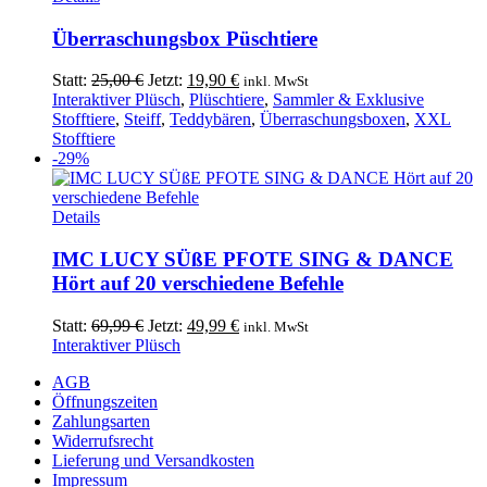
Überraschungsbox Püschtiere
Ursprünglicher
Aktueller
Statt:
25,00
€
Jetzt:
19,90
€
inkl. MwSt
Preis
Preis
Interaktiver Plüsch
,
Plüschtiere
,
Sammler & Exklusive
war:
ist:
Stofftiere
,
Steiff
,
Teddybären
,
Überraschungsboxen
,
XXL
25,00 €
19,90 €.
Stofftiere
-29%
Details
IMC LUCY SÜßE PFOTE SING & DANCE
Hört auf 20 verschiedene Befehle
Ursprünglicher
Aktueller
Statt:
69,99
€
Jetzt:
49,99
€
inkl. MwSt
Preis
Preis
Interaktiver Plüsch
war:
ist:
AGB
69,99 €
49,99 €.
Öffnungszeiten
Zahlungsarten
Widerrufsrecht
Lieferung und Versandkosten
Impressum