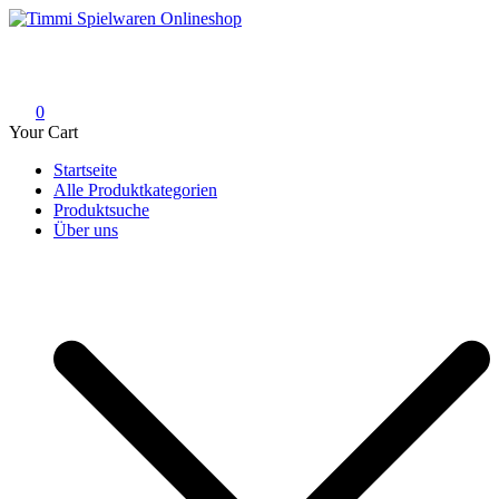
Skip
to
Timmi Spielwaren Onlineshop
Ihr Fachhändler für Spielwaren, Modellbau & RC, Babyartikel &
content
Trendartikel
0
Your Cart
Startseite
Alle Produktkategorien
Produktsuche
Über uns