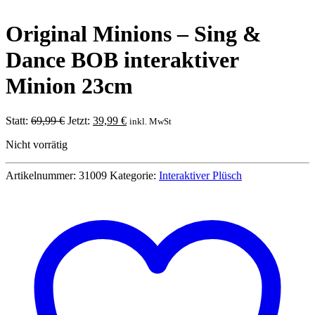
Original Minions – Sing &
Dance BOB interaktiver
Minion 23cm
Ursprünglicher
Aktueller
Statt:
69,99
€
Jetzt:
39,99
€
inkl. MwSt
Preis
Preis
Nicht vorrätig
war:
ist:
69,99 €
39,99 €.
Artikelnummer:
31009
Kategorie:
Interaktiver Plüsch