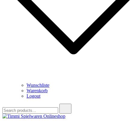
Wunschliste
Warenkorb
Logout
Search
for:
Timmi Spielwaren Onlineshop
Ihr Fachhändler für Spielwaren, Modellbau & RC, Babyartikel &
Trendartikel