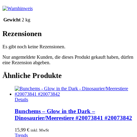
Gewicht
2 kg
Rezensionen
Es gibt noch keine Rezensionen.
Nur angemeldete Kunden, die dieses Produkt gekauft haben, dürfen
eine Rezension abgeben.
Ähnliche Produkte
Dieses
Details
Produkt
weist
Bunchems – Glow in the Dark –
mehrere
Dinosaurier/Meerestiere #20073841 #20073842
Varianten
auf.
15,99
€
inkl. MwSt
Die
Trends