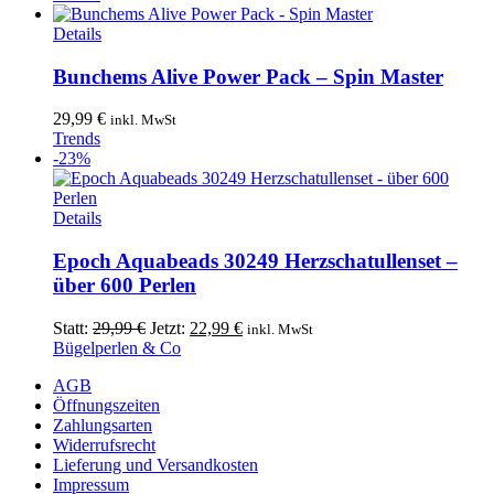
Optionen
können
Details
auf
der
Bunchems Alive Power Pack – Spin Master
Produktseite
gewählt
29,99
€
inkl. MwSt
werden
Trends
-23%
Details
Epoch Aquabeads 30249 Herzschatullenset –
über 600 Perlen
Ursprünglicher
Aktueller
Statt:
29,99
€
Jetzt:
22,99
€
inkl. MwSt
Preis
Preis
Bügelperlen & Co
war:
ist:
AGB
29,99 €
22,99 €.
Öffnungszeiten
Zahlungsarten
Widerrufsrecht
Lieferung und Versandkosten
Impressum