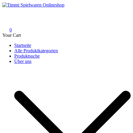
Skip
to
Timmi Spielwaren Onlineshop
Ihr Fachhändler für Spielwaren, Modellbau & RC, Babyartikel &
content
Trendartikel
0
Your Cart
Startseite
Alle Produktkategorien
Produktsuche
Über uns