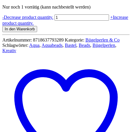
Nur noch 1 vorrätig (kann nachbestellt werden)
Epoch
-
Decrease product quantity.
+
Increase
Aquabeads
product quantity.
79328
In den Warenkorb
Künstlerkoffer
-
Artikelnummer:
8718637793289
Kategorie:
Bügelperlen & Co
über
Schlagwörter:
Aqua
,
Aquabeads
,
Bastel
,
Beads
,
Bügelperlen
,
1200
Kreativ
Perlen
Menge