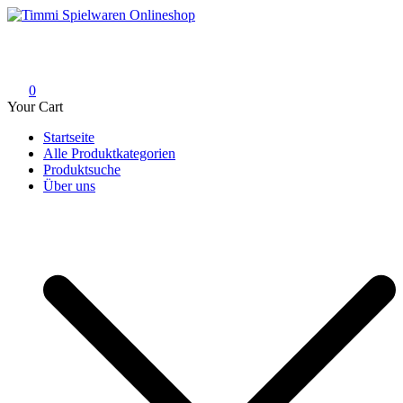
Skip
to
Timmi Spielwaren Onlineshop
Ihr Fachhändler für Spielwaren, Modellbau & RC, Babyartikel &
content
Trendartikel
0
Your Cart
Startseite
Alle Produktkategorien
Produktsuche
Über uns