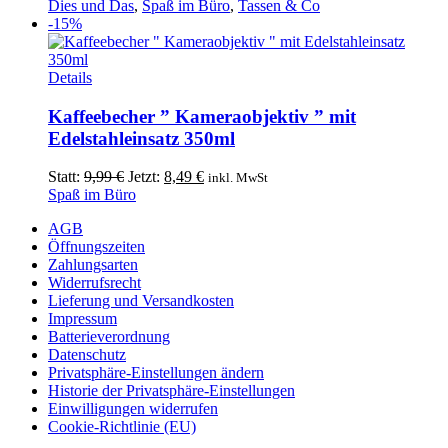
Dies und Das
,
Spaß im Büro
,
Tassen & Co
-15%
Details
Kaffeebecher ” Kameraobjektiv ” mit
Edelstahleinsatz 350ml
Ursprünglicher
Aktueller
Statt:
9,99
€
Jetzt:
8,49
€
inkl. MwSt
Preis
Preis
Spaß im Büro
war:
ist:
AGB
9,99 €
8,49 €.
Öffnungszeiten
Zahlungsarten
Widerrufsrecht
Lieferung und Versandkosten
Impressum
Batterieverordnung
Datenschutz
Privatsphäre-Einstellungen ändern
Historie der Privatsphäre-Einstellungen
Einwilligungen widerrufen
Cookie-Richtlinie (EU)