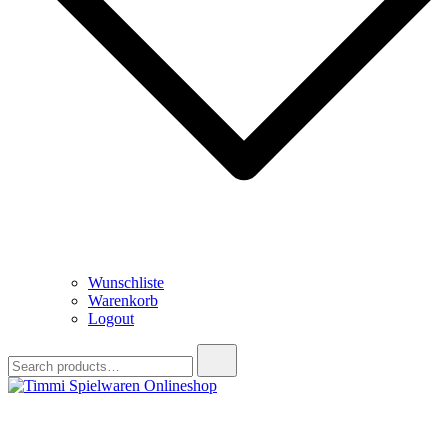
Wunschliste
Warenkorb
Logout
Search
for:
Timmi Spielwaren Onlineshop
Ihr Fachhändler für Spielwaren, Modellbau & RC, Babyartikel &
Trendartikel