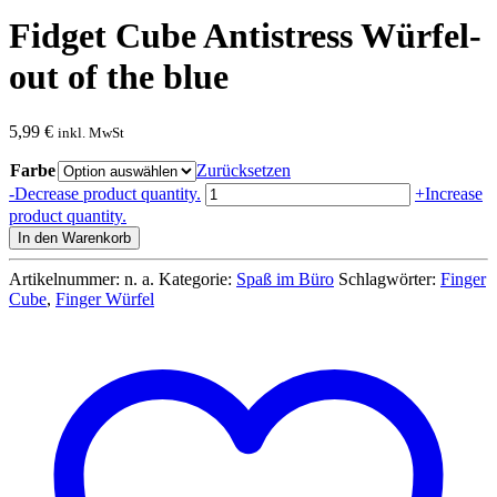
Fidget Cube Antistress Würfel-
out of the blue
5,99
€
inkl. MwSt
Farbe
Zurücksetzen
Fidget
-
Decrease product quantity.
+
Increase
Cube
product quantity.
Antistress
In den Warenkorb
Würfel-
out
Artikelnummer:
n. a.
Kategorie:
Spaß im Büro
Schlagwörter:
Finger
of
Cube
,
Finger Würfel
the
blue
Menge