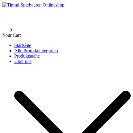
Skip
to
Timmi Spielwaren Onlineshop
Ihr Fachhändler für Spielwaren, Modellbau & RC, Babyartikel &
content
Trendartikel
0
Your Cart
Startseite
Alle Produktkategorien
Produktsuche
Über uns