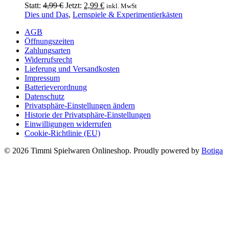
auf.
Ursprünglicher
Aktueller
Statt:
4,99
€
Jetzt:
2,99
€
inkl. MwSt
Die
Preis
Preis
Dies und Das
,
Lernspiele & Experimentierkästen
Optionen
war:
ist:
können
AGB
4,99 €
2,99 €.
auf
Öffnungszeiten
der
Zahlungsarten
Produktseite
Widerrufsrecht
gewählt
Lieferung und Versandkosten
werden
Impressum
Batterieverordnung
Datenschutz
Privatsphäre-Einstellungen ändern
Historie der Privatsphäre-Einstellungen
Einwilligungen widerrufen
Cookie-Richtlinie (EU)
© 2026 Timmi Spielwaren Onlineshop. Proudly powered by
Botiga