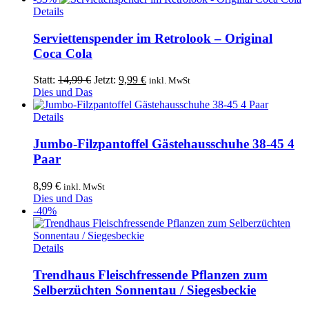
Dieses
Details
Produkt
weist
Serviettenspender im Retrolook – Original
mehrere
Coca Cola
Varianten
auf.
Ursprünglicher
Aktueller
Statt:
14,99
€
Jetzt:
9,99
€
inkl. MwSt
Die
Preis
Preis
Dies und Das
Optionen
war:
ist:
können
14,99 €
9,99 €.
Details
auf
der
Jumbo-Filzpantoffel Gästehausschuhe 38-45 4
Produktseite
Paar
gewählt
werden
8,99
€
inkl. MwSt
Dies und Das
-40%
Dieses
Details
Produkt
weist
Trendhaus Fleischfressende Pflanzen zum
mehrere
Selberzüchten Sonnentau / Siegesbeckie
Varianten