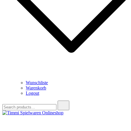
Wunschliste
Warenkorb
Logout
Search
for:
Timmi Spielwaren Onlineshop
Ihr Fachhändler für Spielwaren, Modellbau & RC, Babyartikel &
Trendartikel