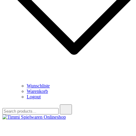
Wunschliste
Warenkorb
Logout
Search
for:
Timmi Spielwaren Onlineshop
Ihr Fachhändler für Spielwaren, Modellbau & RC, Babyartikel &
Trendartikel