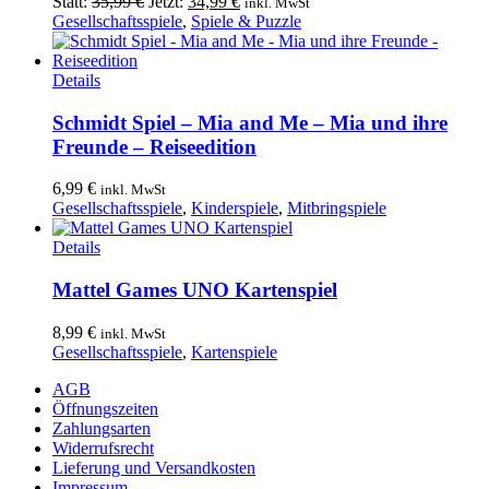
Ursprünglicher
Aktueller
Statt:
35,99
€
Jetzt:
34,99
€
inkl. MwSt
Preis
Preis
Gesellschaftsspiele
,
Spiele & Puzzle
war:
ist:
35,99 €
34,99 €.
Details
Schmidt Spiel – Mia and Me – Mia und ihre
Freunde – Reiseedition
6,99
€
inkl. MwSt
Gesellschaftsspiele
,
Kinderspiele
,
Mitbringspiele
Details
Mattel Games UNO Kartenspiel
8,99
€
inkl. MwSt
Gesellschaftsspiele
,
Kartenspiele
AGB
Öffnungszeiten
Zahlungsarten
Widerrufsrecht
Lieferung und Versandkosten
Impressum