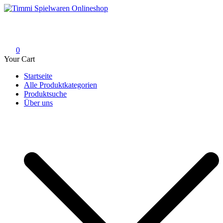
Skip
to
Timmi Spielwaren Onlineshop
Ihr Fachhändler für Spielwaren, Modellbau & RC, Babyartikel &
content
Trendartikel
0
Your Cart
Startseite
Alle Produktkategorien
Produktsuche
Über uns