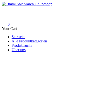
Skip
to
Timmi Spielwaren Onlineshop
Ihr Fachhändler für Spielwaren, Modellbau & RC, Babyartikel & Tren
content
0
Your Cart
Startseite
Alle Produktkategorien
Produktsuche
Über uns