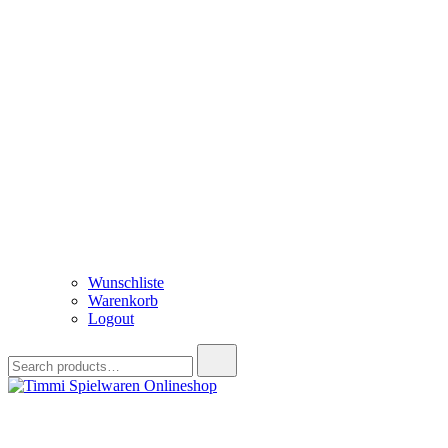
Wunschliste
Warenkorb
Logout
Search
for:
Timmi Spielwaren Onlineshop
Ihr Fachhändler für Spielwaren, Modellbau & RC, Babyartikel & Tren