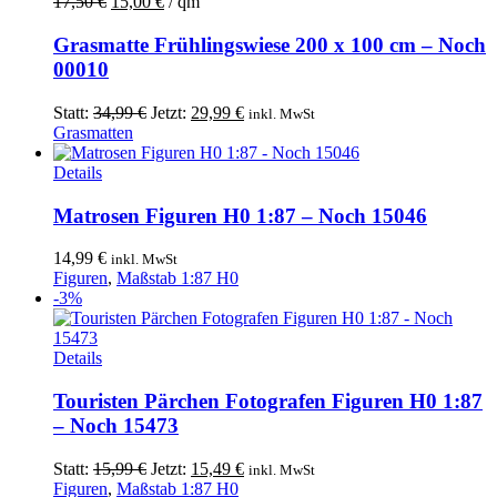
17,50
€
15,00
€
/
qm
Grasmatte Frühlingswiese 200 x 100 cm – Noch
00010
Ursprünglicher
Aktueller
Statt:
34,99
€
Jetzt:
29,99
€
inkl. MwSt
Preis
Preis
Grasmatten
war:
ist:
34,99 €
29,99 €.
Details
Matrosen Figuren H0 1:87 – Noch 15046
14,99
€
inkl. MwSt
Figuren
,
Maßstab 1:87 H0
-3%
Details
Touristen Pärchen Fotografen Figuren H0 1:87
– Noch 15473
Ursprünglicher
Aktueller
Statt:
15,99
€
Jetzt:
15,49
€
inkl. MwSt
Preis
Preis
Figuren
,
Maßstab 1:87 H0