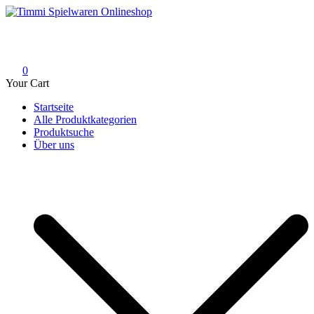
Skip
to
Timmi Spielwaren Onlineshop
Ihr Fachhändler für Spielwaren, Modellbau & RC, Babyartikel &
content
Trendartikel
0
Your Cart
Startseite
Alle Produktkategorien
Produktsuche
Über uns