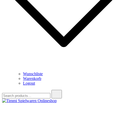
Wunschliste
Warenkorb
Logout
Search
for:
Timmi Spielwaren Onlineshop
Ihr Fachhändler für Spielwaren, Modellbau & RC, Babyartikel &
Trendartikel