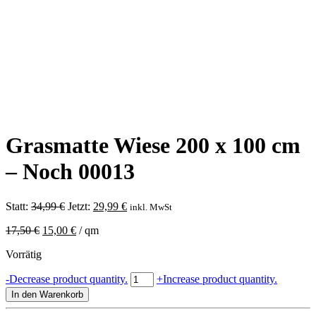
Grasmatte Wiese 200 x 100 cm
– Noch 00013
Ursprünglicher
Aktueller
Statt:
34,99
€
Jetzt:
29,99
€
inkl. MwSt
Preis
Preis
17,50
€
15,00
€
/
qm
war:
ist:
34,99 €
29,99 €.
Vorrätig
Grasmatte
-
Decrease product quantity.
+
Increase product quantity.
Wiese
In den Warenkorb
200
x