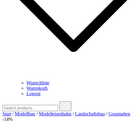
Wunschliste
Warenkorb
Logout
Search
for:
Start
/
Modellbau
/
Modelleisenbahn
/
Landschaftsbau
/
Grasmatten
-14%