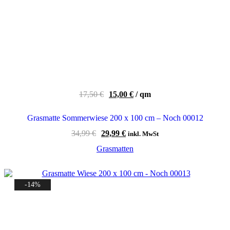
17,50
€
15,00
€
/
qm
Grasmatte Sommerwiese 200 x 100 cm – Noch 00012
Ursprünglicher
Aktueller
34,99
€
29,99
€
inkl. MwSt
Preis
Preis
Grasmatten
war:
ist:
34,99 €
29,99 €.
-14%