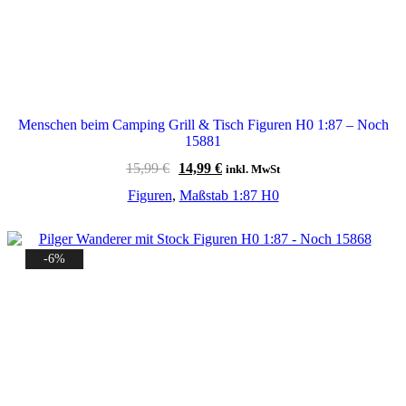
Menschen beim Camping Grill & Tisch Figuren H0 1:87 – Noch
15881
Ursprünglicher
Aktueller
15,99
€
14,99
€
inkl. MwSt
Preis
Preis
Figuren
,
Maßstab 1:87 H0
war:
ist:
15,99 €
14,99 €.
-6%