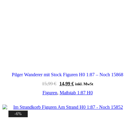
Pilger Wanderer mit Stock Figuren H0 1:87 – Noch 15868
Ursprünglicher
Aktueller
15,99
€
14,99
€
inkl. MwSt
Preis
Preis
Figuren
,
Maßstab 1:87 H0
war:
ist:
15,99 €
14,99 €.
-6%