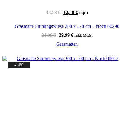
14,58
€
12,50
€
/
qm
Grasmatte Frühlingswiese 200 x 120 cm – Noch 00290
Ursprünglicher
Aktueller
34,99
€
29,99
€
inkl. MwSt
Preis
Preis
Grasmatten
war:
ist:
34,99 €
29,99 €.
-14%