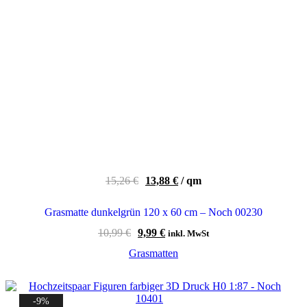
15,26
€
13,88
€
/
qm
Grasmatte dunkelgrün 120 x 60 cm – Noch 00230
Ursprünglicher
Aktueller
10,99
€
9,99
€
inkl. MwSt
Preis
Preis
Grasmatten
war:
ist:
10,99 €
9,99 €.
-9%