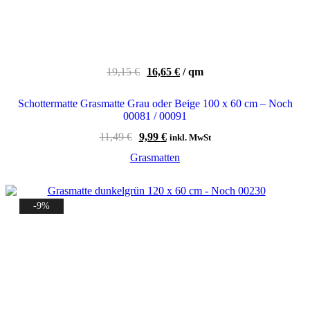
Ursprünglicher
Aktueller
19,15
€
16,65
€
/
qm
Preis
Preis
war:
ist:
Schottermatte Grasmatte Grau oder Beige 100 x 60 cm – Noch
19,15 €
16,65 €.
00081 / 00091
Ursprünglicher
Aktueller
11,49
€
9,99
€
inkl. MwSt
Preis
Preis
Grasmatten
war:
ist:
11,49 €
9,99 €.
-9%