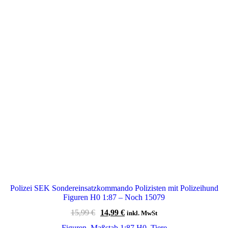
Polizei SEK Sondereinsatzkommando Polizisten mit Polizeihund
Figuren H0 1:87 – Noch 15079
Ursprünglicher
Aktueller
15,99
€
14,99
€
inkl. MwSt
Preis
Preis
Figuren
,
Maßstab 1:87 H0
,
Tiere