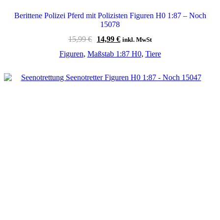
Berittene Polizei Pferd mit Polizisten Figuren H0 1:87 – Noch
15078
Ursprünglicher
Aktueller
15,99
€
14,99
€
inkl. MwSt
Preis
Preis
Figuren
,
Maßstab 1:87 H0
,
Tiere
war:
ist:
15,99 €
14,99 €.