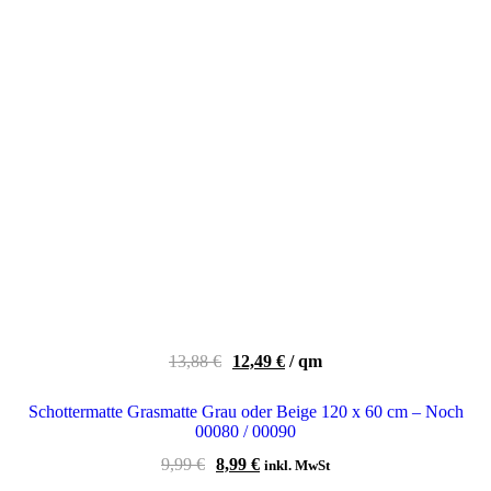
Ursprünglicher
Aktueller
13,88
€
12,49
€
/
qm
Preis
Preis
war:
ist:
Schottermatte Grasmatte Grau oder Beige 120 x 60 cm – Noch
13,88 €
12,49 €.
00080 / 00090
Ursprünglicher
Aktueller
9,99
€
8,99
€
inkl. MwSt
Preis
Preis