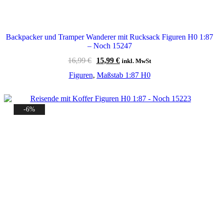
Backpacker und Tramper Wanderer mit Rucksack Figuren H0 1:87
– Noch 15247
Ursprünglicher
Aktueller
16,99
€
15,99
€
inkl. MwSt
Preis
Preis
Figuren
,
Maßstab 1:87 H0
war:
ist:
16,99 €
15,99 €.
-6%