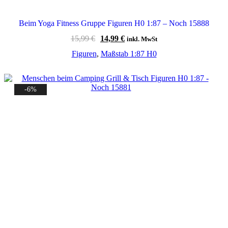
Beim Yoga Fitness Gruppe Figuren H0 1:87 – Noch 15888
Ursprünglicher
Aktueller
15,99
€
14,99
€
inkl. MwSt
Preis
Preis
Figuren
,
Maßstab 1:87 H0
war:
ist:
15,99 €
14,99 €.
-6%