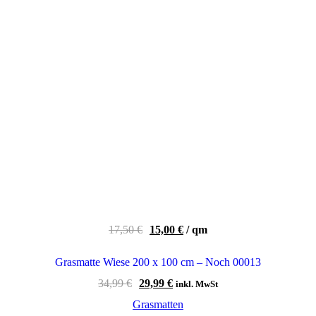
17,50
€
15,00
€
/
qm
Grasmatte Wiese 200 x 100 cm – Noch 00013
Ursprünglicher
Aktueller
34,99
€
29,99
€
inkl. MwSt
Preis
Preis
Grasmatten
war:
ist: