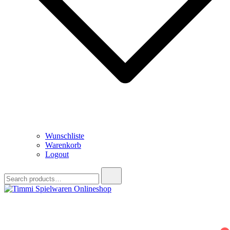
Wunschliste
Warenkorb
Logout
Search
for:
Timmi Spielwaren Onlineshop
Ihr Fachhändler für Spielwaren, Modellbau & RC, Babyartikel &
Trendartikel