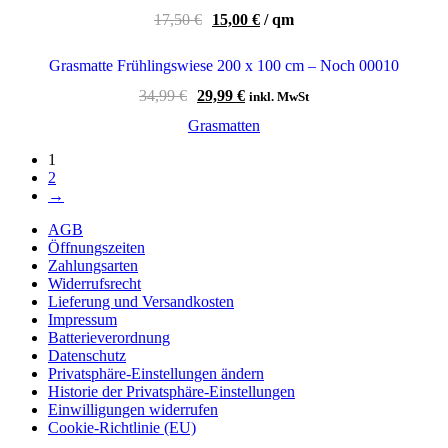
17,50
€
15,00
€
/
qm
Grasmatte Frühlingswiese 200 x 100 cm – Noch 00010
Ursprünglicher
Aktueller
34,99
€
29,99
€
inkl. MwSt
Preis
Preis
Grasmatten
war:
ist:
34,99 €
29,99 €.
1
2
→
AGB
Öffnungszeiten
Zahlungsarten
Widerrufsrecht
Lieferung und Versandkosten
Impressum
Batterieverordnung
Datenschutz
Privatsphäre-Einstellungen ändern
Historie der Privatsphäre-Einstellungen
Einwilligungen widerrufen
Cookie-Richtlinie (EU)