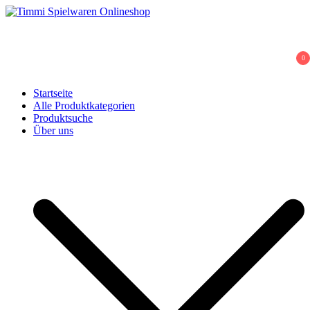
Skip
to
Timmi Spielwaren Onlineshop
Ihr Fachhändler für Spielwaren, Modellbau & RC, Babyartikel &
content
Trendartikel
0
Startseite
Alle Produktkategorien
Produktsuche
Über uns