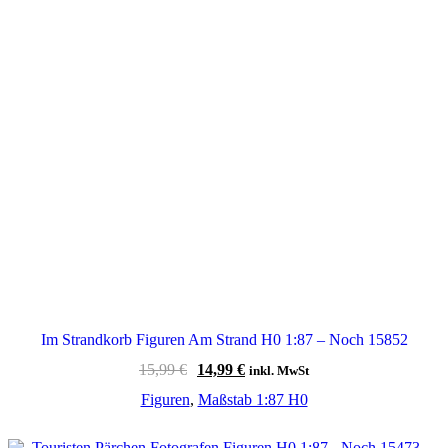
Im Strandkorb Figuren Am Strand H0 1:87 – Noch 15852
Ursprünglicher
Aktueller
15,99
€
14,99
€
inkl. MwSt
Preis
Preis
Figuren
,
Maßstab 1:87 H0
war:
ist:
15,99 €
14,99 €.