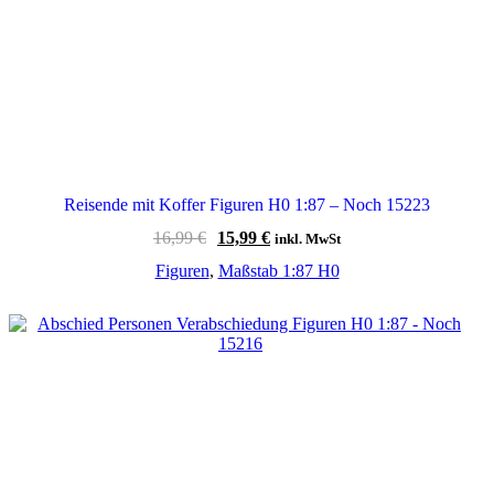
Reisende mit Koffer Figuren H0 1:87 – Noch 15223
Ursprünglicher
Aktueller
16,99
€
15,99
€
inkl. MwSt
Preis
Preis
Figuren
,
Maßstab 1:87 H0
war:
ist:
16,99 €
15,99 €.