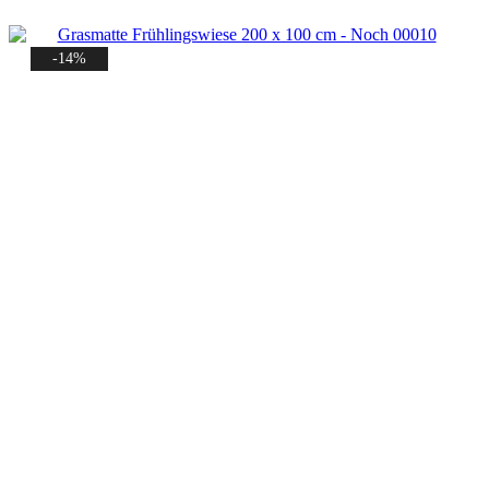
34,99 €
29,99 €.
-14%