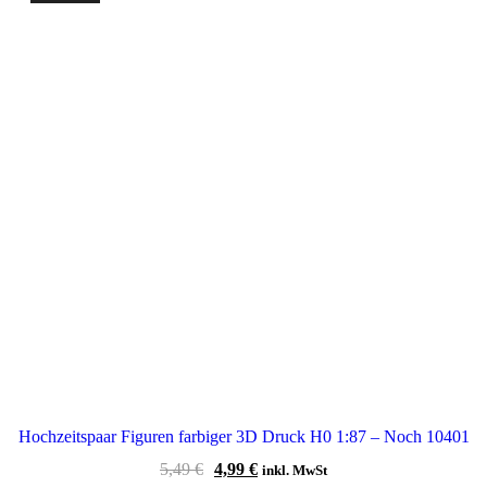
Hochzeitspaar Figuren farbiger 3D Druck H0 1:87 – Noch 10401
Ursprünglicher
Aktueller
5,49
€
4,99
€
inkl. MwSt