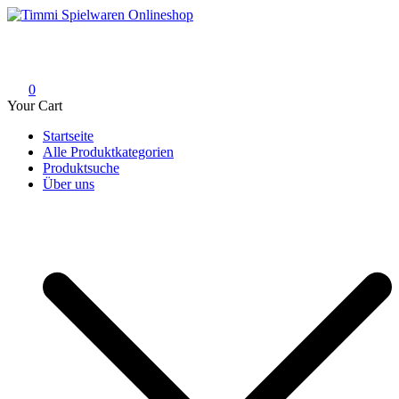
Skip
to
Timmi Spielwaren Onlineshop
Ihr Fachhändler für Spielwaren, Modellbau & RC, Babyartikel &
content
Trendartikel
0
Your Cart
Startseite
Alle Produktkategorien
Produktsuche
Über uns