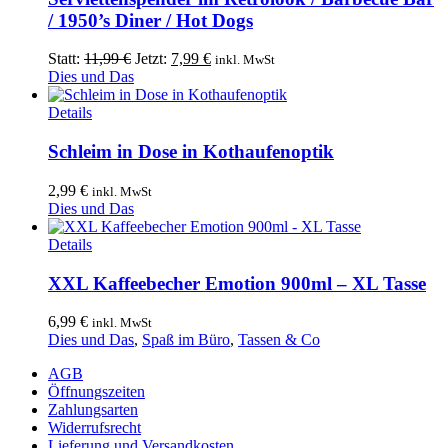
mehrere
/ 1950’s Diner / Hot Dogs
Varianten
auf.
Ursprünglicher
Aktueller
Statt:
11,99
€
Jetzt:
7,99
€
inkl. MwSt
Die
Preis
Preis
Dies und Das
Optionen
war:
ist:
können
11,99 €
7,99 €.
Details
auf
der
Schleim in Dose in Kothaufenoptik
Produktseite
gewählt
2,99
€
inkl. MwSt
werden
Dies und Das
Details
XXL Kaffeebecher Emotion 900ml – XL Tasse
6,99
€
inkl. MwSt
Dies und Das
,
Spaß im Büro
,
Tassen & Co
AGB
Öffnungszeiten
Zahlungsarten
Widerrufsrecht
Lieferung und Versandkosten