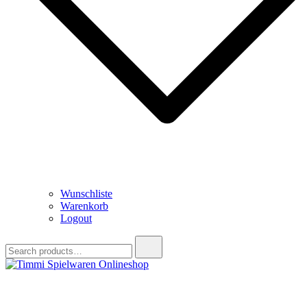
Wunschliste
Warenkorb
Logout
Search
for:
Timmi Spielwaren Onlineshop
Ihr Fachhändler für Spielwaren, Modellbau & RC, Babyartikel &
Trendartikel