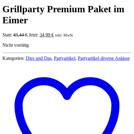
Grillparty Premium Paket im
Eimer
Ursprünglicher
Aktueller
Statt:
45,44
€
Jetzt:
34,99
€
inkl. MwSt
Preis
Preis
Nicht vorrätig
war:
ist:
45,44 €
34,99 €.
Kategorien:
Dies und Das
,
Partyartikel
,
Partyartikel diverse Anlässe