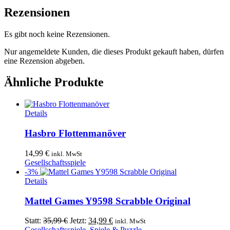
Rezensionen
Es gibt noch keine Rezensionen.
Nur angemeldete Kunden, die dieses Produkt gekauft haben, dürfen
eine Rezension abgeben.
Ähnliche Produkte
Details
Hasbro Flottenmanöver
14,99
€
inkl. MwSt
Gesellschaftsspiele
-3%
Details
Mattel Games Y9598 Scrabble Original
Ursprünglicher
Aktueller
Statt:
35,99
€
Jetzt:
34,99
€
inkl. MwSt
Preis
Preis
Gesellschaftsspiele
,
Spiele & Puzzle