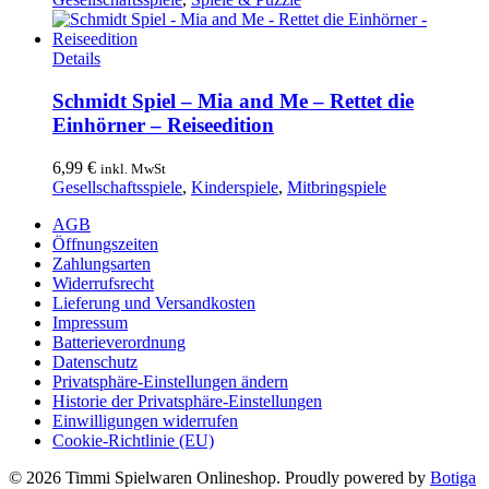
war:
ist:
35,99 €
34,99 €.
Details
Schmidt Spiel – Mia and Me – Rettet die
Einhörner – Reiseedition
6,99
€
inkl. MwSt
Gesellschaftsspiele
,
Kinderspiele
,
Mitbringspiele
AGB
Öffnungszeiten
Zahlungsarten
Widerrufsrecht
Lieferung und Versandkosten
Impressum
Batterieverordnung
Datenschutz
Privatsphäre-Einstellungen ändern
Historie der Privatsphäre-Einstellungen
Einwilligungen widerrufen
Cookie-Richtlinie (EU)
© 2026 Timmi Spielwaren Onlineshop. Proudly powered by
Botiga