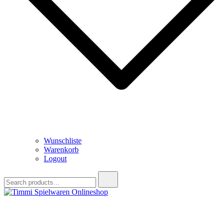
Wunschliste
Warenkorb
Logout
Search
for:
Timmi Spielwaren Onlineshop
Ihr Fachhändler für Spielwaren, Modellbau & RC, Babyartikel &
Trendartikel