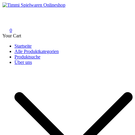
Skip
to
Timmi Spielwaren Onlineshop
Ihr Fachhändler für Spielwaren, Modellbau & RC, Babyartikel &
content
Trendartikel
0
Your Cart
Startseite
Alle Produktkategorien
Produktsuche
Über uns