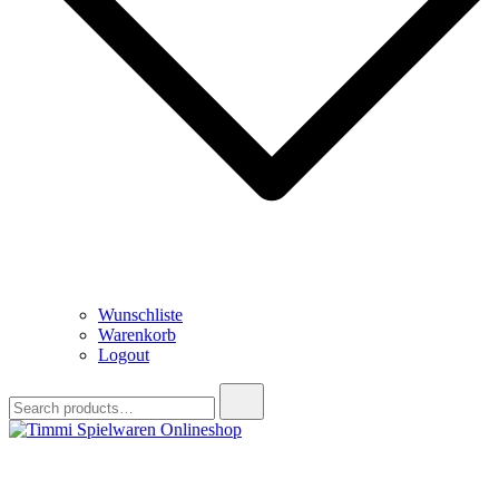
Wunschliste
Warenkorb
Logout
Search
for:
Timmi Spielwaren Onlineshop
Ihr Fachhändler für Spielwaren, Modellbau & RC, Babyartikel &
Trendartikel