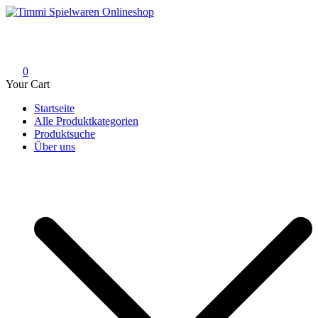
Skip
to
Timmi Spielwaren Onlineshop
Ihr Fachhändler für Spielwaren, Modellbau & RC, Babyartikel &
content
Trendartikel
0
Your Cart
Startseite
Alle Produktkategorien
Produktsuche
Über uns