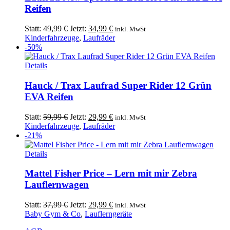
Reifen
Ursprünglicher
Aktueller
Statt:
49,99
€
Jetzt:
34,99
€
inkl. MwSt
Preis
Preis
Kinderfahrzeuge
,
Laufräder
war:
ist:
-50%
49,99 €
34,99 €.
Details
Hauck / Trax Laufrad Super Rider 12 Grün
EVA Reifen
Ursprünglicher
Aktueller
Statt:
59,99
€
Jetzt:
29,99
€
inkl. MwSt
Preis
Preis
Kinderfahrzeuge
,
Laufräder
war:
ist:
-21%
59,99 €
29,99 €.
Details
Mattel Fisher Price – Lern mit mir Zebra
Lauflernwagen
Ursprünglicher
Aktueller
Statt:
37,99
€
Jetzt:
29,99
€
inkl. MwSt
Preis
Preis
Baby Gym & Co
,
Lauflerngeräte
war:
ist: