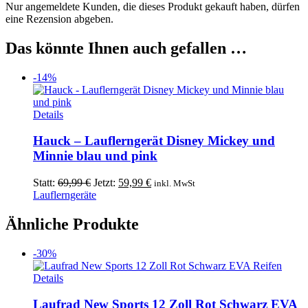
Nur angemeldete Kunden, die dieses Produkt gekauft haben, dürfen
eine Rezension abgeben.
Das könnte Ihnen auch gefallen …
-14%
Dieses
Details
Produkt
weist
Hauck – Lauflerngerät Disney Mickey und
mehrere
Minnie blau und pink
Varianten
auf.
Ursprünglicher
Aktueller
Statt:
69,99
€
Jetzt:
59,99
€
inkl. MwSt
Die
Preis
Preis
Lauflerngeräte
Optionen
war:
ist:
können
69,99 €
59,99 €.
Ähnliche Produkte
auf
der
Produktseite
-30%
gewählt
werden
Details
Laufrad New Sports 12 Zoll Rot Schwarz EVA