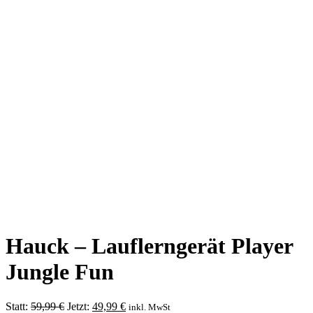
Hauck – Lauflerngerät Player
Jungle Fun
Ursprünglicher
Aktueller
Statt:
59,99
€
Jetzt:
49,99
€
inkl. MwSt