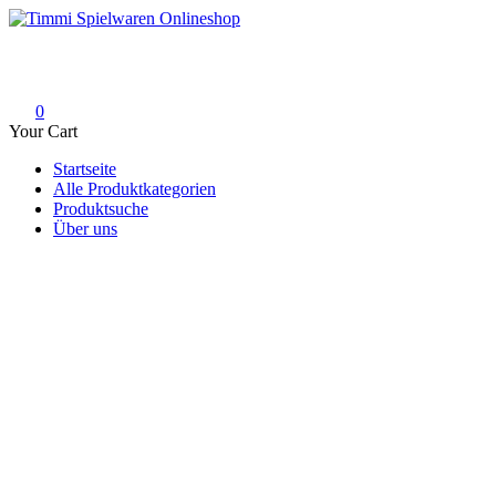
Skip
to
Timmi Spielwaren Onlineshop
Ihr Fachhändler für Spielwaren, Modellbau & RC, Babyartikel & Tren
content
0
Your Cart
Startseite
Alle Produktkategorien
Produktsuche
Über uns