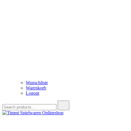
Wunschliste
Warenkorb
Logout
Search
for:
Timmi Spielwaren Onlineshop
Ihr Fachhändler für Spielwaren, Modellbau & RC, Babyartikel & Tren